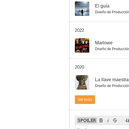
--
El guía
Diseño de Producció
La última tentación de Cristo
2022
7.0
5.8
Marlowe
Diseño de Producció
2020
--
La llave maestra
Diseño de Producció
Shock Treatment
Ver todo
6.5