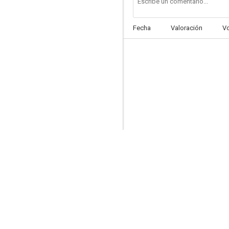
Fecha
Valoración
V
Enigma
6.3
Erik el vikingo
5.8