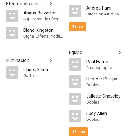
Efectos Visuales
Andrea Faini
Angus Bickerton
Dirección Artística
Supervisor de Efectos Visuales
1 más
Diane Kingston
Digital Effects Producer
Equipo
Iluminación
Paul Harris
Choreographer
Chuck Finch
Gaffer
Heather Phillips
Dobles
Juliette Cheveley
Dobles
Lucy Allen
Dobles
15 más