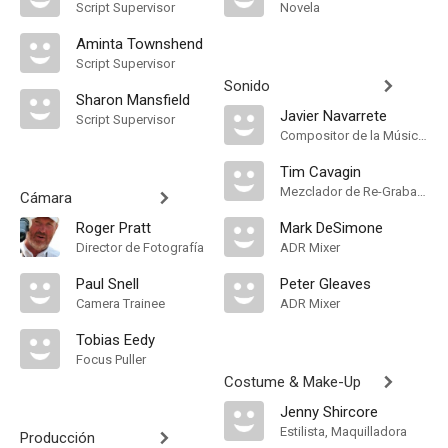
Script Supervisor
Novela
Aminta Townshend
Script Supervisor
Sonido
Sharon Mansfield
Javier Navarrete
Script Supervisor
Compositor de la Música Original
Tim Cavagin
Mezclador de Re-Grabación de Sonido
Cámara
Roger Pratt
Mark DeSimone
Director de Fotografía
ADR Mixer
Paul Snell
Peter Gleaves
Camera Trainee
ADR Mixer
Tobias Eedy
Focus Puller
Costume & Make-Up
Jenny Shircore
Estilista, Maquilladora
Producción