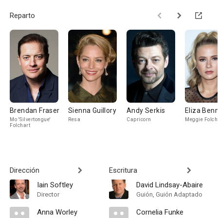
Reparto
Brendan Fraser
Sienna Guillory
Andy Serkis
Eliza Ben
Mo 'Silvertongue'
Resa
Capricorn
Meggie Folch
Folchart
Dirección
Escritura
Iain Softley
David Lindsay-Abaire
Director
Guión, Guión Adaptado
Anna Worley
Cornelia Funke