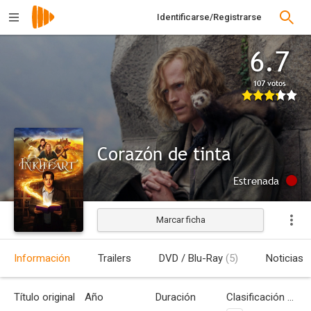
Identificarse/Registrarse
6.7
107 votos
Corazón de tinta
Estrenada
Marcar ficha
Información
Trailers
DVD / Blu-Ray
(5)
Noticias
Título original
Año
Duración
Clasificación por edades