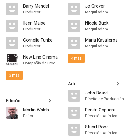
Barry Mendel
Jo Grover
Productor
Maquilladora
Ileen Maisel
Nicola Buck
Productor
Maquilladora
Cornelia Funke
Maria Kavalieros
Productor
Maquilladora
New Line Cinema
4 más
Compañía de Produccion
3 más
Arte
John Beard
Diseño de Producción
Edición
Martin Walsh
Dimitri Capuani
Editor
Dirección Artística
Stuart Rose
Dirección Artística