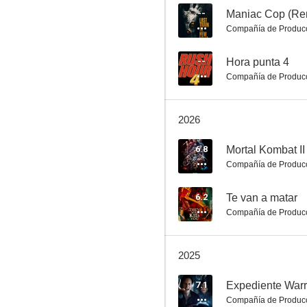
--
Maniac Cop (Re
Compañía de Produc
Si decido quedarme
--
Hora punta 4
Compañía de Produc
8.0
2026
6.8
Mortal Kombat II
Compañía de Produc
6.2
Te van a matar
Compañía de Produc
La decisión de Anne
7.9
2025
7.1
Expediente Warre
Compañía de Produc