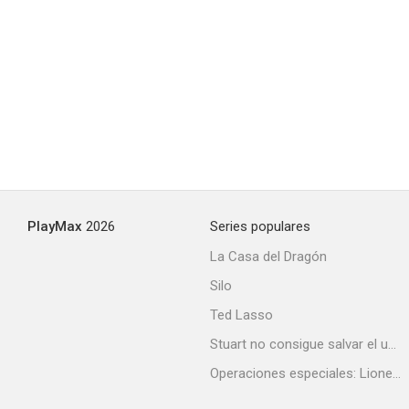
Proyecto Rampage
7.0
PlayMax
2026
Series populares
La Casa del Dragón
Silo
Hora punta 3
Ted Lasso
6.9
Stuart no consigue salvar el universo
Operaciones especiales: Lioness