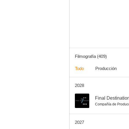
American History X
8.3
Filmografía (409)
Todo
Producción
2028
Belleza oculta
8.1
--
Final Destinatio
Compañía de Produc
2027