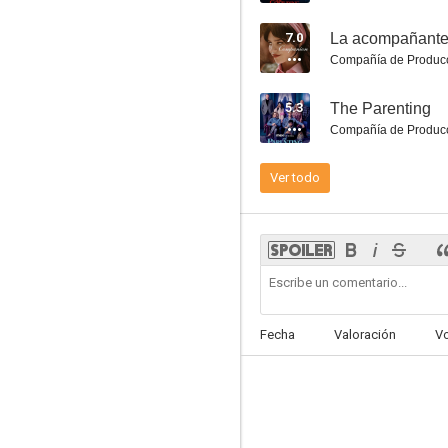
7.0
La acompañant
Compañía de Produc
5.3
The Parenting
Blow
Compañía de Produc
7.9
Ver todo
Fecha
Valoración
V
Frequency
7.8