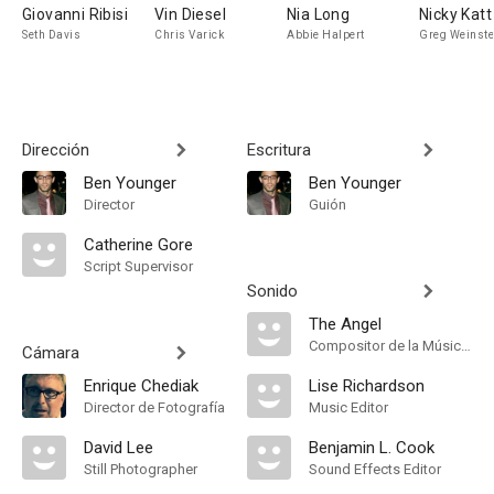
Giovanni Ribisi
Vin Diesel
Nia Long
Nicky Katt
Seth Davis
Chris Varick
Abbie Halpert
Greg Weinste
Dirección
Escritura
Ben Younger
Ben Younger
Director
Guión
Catherine Gore
Script Supervisor
Sonido
The Angel
Compositor de la Música Original
Cámara
Enrique Chediak
Lise Richardson
Director de Fotografía
Music Editor
David Lee
Benjamin L. Cook
Still Photographer
Sound Effects Editor