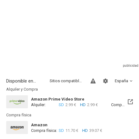
Disponible en...
Sitios compatibles
España
Alquiler y Compra
Amazon Prime Video Store
Alquiler:
SD
2.99 €
HD
2.99 €
Compra:
SD
7
Compra física
Amazon
Compra física:
SD
11.70 €
HD
39.07 €