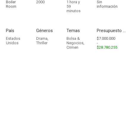
Boiler
2000
1 hora y
Sin
Room
59
información
minutos
País
Géneros
Temas
Presupuesto - Ingresos
Estados
Drama
,
Bolsa &
$7.000.000
Unidos
Thriller
Negocios
,
-
Crimen
$28.780.255