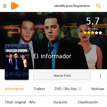
Identificarse/Registrarse
5.7
15 votos
El informador
Marcar ficha
Estrenada
Información
Trailers
DVD / Blu-Ray
(2)
Noticias
Título original
Año
Duración
Clasificación por edades