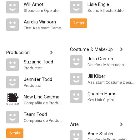
Will Arnot
Lisle Engle
Steadicam Operator
Sound Effects Editor
Aurelia Winborn
7 más
First Assistant Camera
Costume & Make-Up
Producción
Julia Caston
Suzanne Todd
Diseño de Vestuario
Productor
Jill Kliber
Jennifer Todd
Assistant Costume Designer
Productor
Quentin Harris
New Line Cinema
Key Hair Stylist
Compañía de Produccion
Team Todd
Compañía de Produccion
Arte
6 más
Anne Stuhler
Diseño de Producción