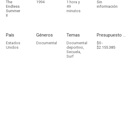
The
1994
1 hora y
Sin
Endless
49
información
Summer
minutos
II
País
Géneros
Temas
Presupuesto - Ingresos
Estados
Documental
Documental
$0 -
Unidos
deportivo
,
$2.155.385
Secuela
,
Surf