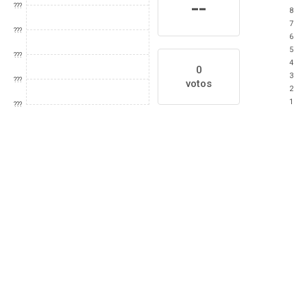
--
???
8
7
???
6
5
???
4
0
3
???
votos
2
1
???