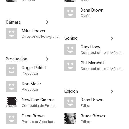
Dana Brown
Guión
Cámara
Mike Hoover
Director de Fotografía
Sonido
Gary Hoey
Compositor de la Música Original, Música
Producción
Phil Marshall
Roger Riddell
Compositor de la Música Original, Música
Productor
Ron Moler
Productor
Edición
New Line Cinema
Dana Brown
Compañía de Produccion
Editor
Dana Brown
Bruce Brown
Productor Asociado
Editor