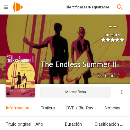
Identificarse/Registrarse
--
Sin valorar
The Endless Summer II
Estrenada
Marcar ficha
Información
Trailers
DVD / Blu-Ray
Noticias
Título original
Año
Duración
Clasificación por edades