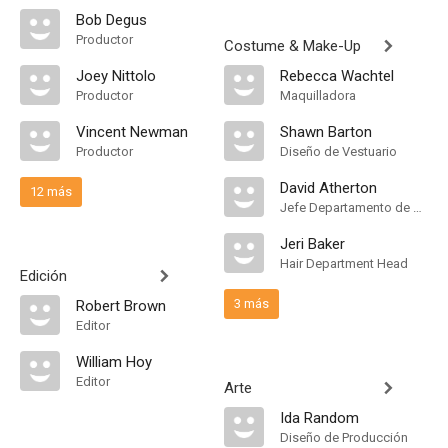
Bob Degus
Productor
Costume & Make-Up
Joey Nittolo
Rebecca Wachtel
Productor
Maquilladora
Vincent Newman
Shawn Barton
Productor
Diseño de Vestuario
David Atherton
12 más
Jefe Departamento de Maquillaje
Jeri Baker
Hair Department Head
Edición
3 más
Robert Brown
Editor
William Hoy
Editor
Arte
Ida Random
Diseño de Producción