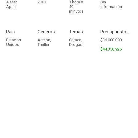
A Man
2003
1 hora y
Sin
Apart
49
información
minutos
País
Géneros
Temas
Presupuesto - Ingresos
Estados
Acción
,
Crimen
,
$36.000.000
Unidos
Thriller
Drogas
-
$44.350.926