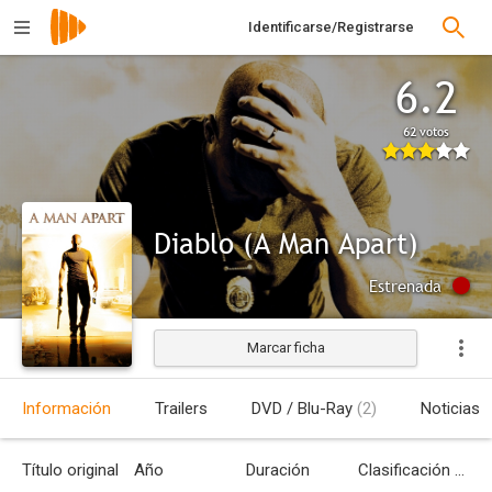
Identificarse/Registrarse
6.2
62 votos
Diablo (A Man Apart)
Estrenada
Marcar ficha
Información
Trailers
DVD / Blu-Ray
(2)
Noticias
Título original
Año
Duración
Clasificación por edades