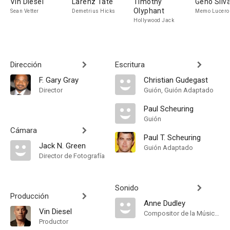
Vin Diesel
Larenz Tate
Timothy
Geno Silv
Olyphant
Sean Vetter
Demetrius Hicks
Memo Lucero
Hollywood Jack
Dirección
Escritura
F. Gary Gray
Christian Gudegast
Director
Guión, Guión Adaptado
Paul Scheuring
Guión
Cámara
Paul T. Scheuring
Jack N. Green
Guión Adaptado
Director de Fotografía
Sonido
Producción
Anne Dudley
Vin Diesel
Compositor de la Música Original
Productor