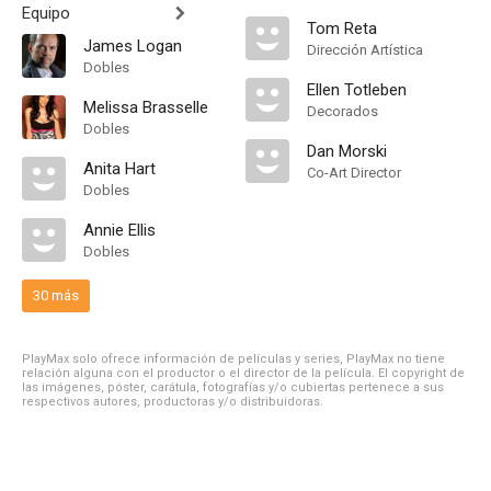
Equipo
Tom Reta
James Logan
Dirección Artística
Dobles
Ellen Totleben
Melissa Brasselle
Decorados
Dobles
Dan Morski
Anita Hart
Co-Art Director
Dobles
Annie Ellis
Dobles
30 más
PlayMax solo ofrece información de películas y series, PlayMax no tiene
relación alguna con el productor o el director de la película. El copyright de
las imágenes, póster, carátula, fotografías y/o cubiertas pertenece a sus
respectivos autores, productoras y/o distribuidoras.