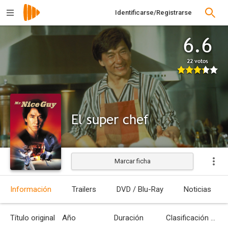
Identificarse/Registrarse
6.6
22 votos
El super chef
Marcar ficha
Estrenada
Información
Trailers
DVD / Blu-Ray
Noticias
Título original
Año
Duración
Clasificación por edades