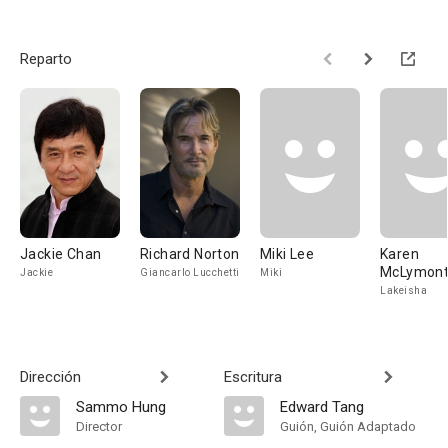
Reparto
Jackie Chan
Richard Norton
Miki Lee
Karen
McLymon
Jackie
Giancarlo Lucchetti
Miki
Lakeisha
Dirección
Escritura
Sammo Hung
Edward Tang
Director
Guión, Guión Adaptado