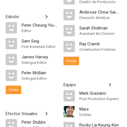
Diseño de Producción
Ambrose Chow Sai-Hung
Edición
Dirección Artística
Peter Cheung Yiu-Chung
Sarah Stollman
Editor
Assistant Art Director
Sam Seig
Ray Cramb
First Assistant Editor
Construction Foreman
James Harvey
9 más
Dialogue Editor
Peter McBain
Dialogue Editor
Equipo
5 más
Mark Graziano
Post Production Supervisor
Mars
Efectos Visuales
Dobles
Peter Stubbs
Rocky Lai Keung-Ken