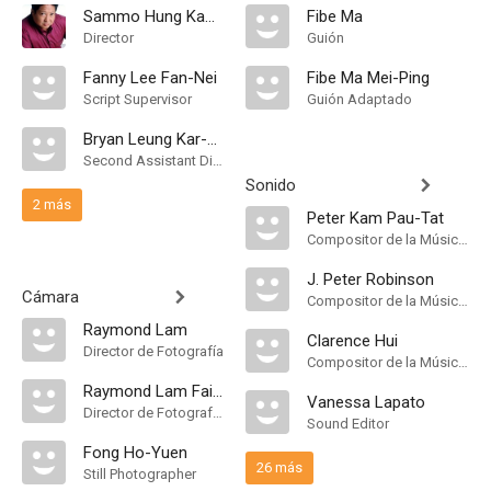
Sammo Hung Kam-Bo
Fibe Ma
Director
Guión
Fanny Lee Fan-Nei
Fibe Ma Mei-Ping
Script Supervisor
Guión Adaptado
Bryan Leung Kar-Yan
Second Assistant Director
Sonido
2 más
Peter Kam Pau-Tat
Compositor de la Música Original
J. Peter Robinson
Cámara
Compositor de la Música Original, Orquestador
Raymond Lam
Clarence Hui
Director de Fotografía
Compositor de la Música Original, Music Supervisor
Raymond Lam Fai-Tai
Vanessa Lapato
Director de Fotografía, Steadicam Operator
Sound Editor
Fong Ho-Yuen
26 más
Still Photographer