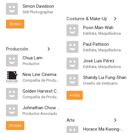
Simon Davidson
Still Photographer
Costume & Make-Up
13 más
Poon Man-Wah
Estilista, Maquilladora
Paul Pattison
Producción
Estilista, Maquilladora
Chua Lam
José Luis Pérez
Productor
Estilista, Maquilladora
New Line Cinema
Shandy Lui Fung-Shan
Compañía de Produccion
Diseño de Vestuario
Golden Harvest Company
4 más
Compañía de Produccion
Johnathan Chow Chun-Tung
Productor Asociado
Arte
30 más
Horace Ma Kwong-Wing