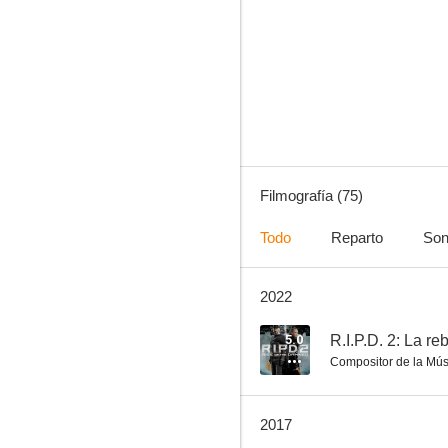
Cero en conducta
5.8
Filmografía (75)
Todo
Reparto
Son
2022
La nueva pesadilla de Wes Craven
8.7
5.0
R.I.P.D. 2: La r
Compositor de la Mús
2017