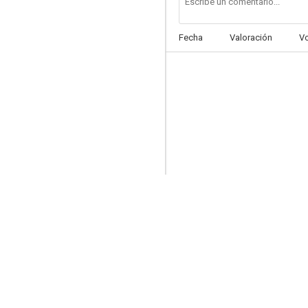
Fecha
Valoración
V
Cadillac Man
6.9
Armas invencibles (Police Story)
6.6