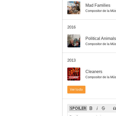
4.5
Mad Families
Compositor de la Mús
Más allá del límite
2016
7.9
--
Political Animals
Compositor de la Mús
2013
--
Cleaners
Compositor de la Mús
El pequeño mago
Ver todo
7.2