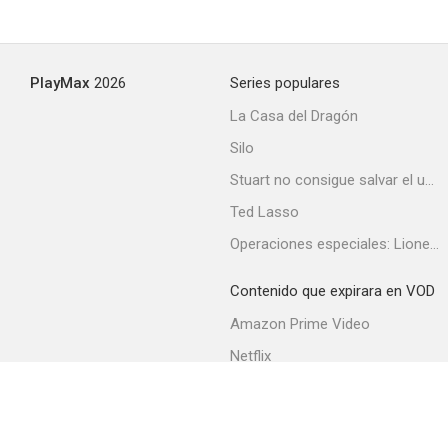
Historias de la cripta: El caballete te matará
PlayMax
2026
Series populares
--
La Casa del Dragón
Silo
Stuart no consigue salvar el universo
Ted Lasso
Operaciones especiales: Lioness
Contenido que expirara en VOD
El poder de las tormentas
Amazon Prime Video
--
Netflix
Filmin
Movistar+