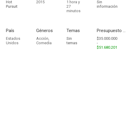
Hot
2015
1 hora y
Sin
Pursuit
27
información
minutos
País
Géneros
Temas
Presupuesto - Ingresos
Estados
Acción
,
Sin
$35.000.000
Unidos
Comedia
temas
-
$51.680.201