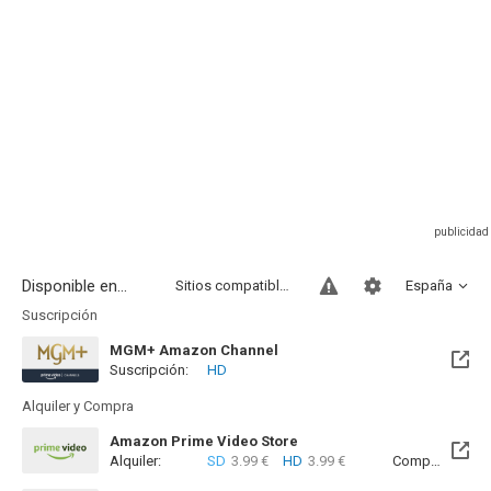
Disponible en...
Sitios compatibles
España
Suscripción
MGM+ Amazon Channel
Suscripción:
HD
Alquiler y Compra
Amazon Prime Video Store
Alquiler:
SD
3.99 €
HD
3.99 €
Compra:
SD
6