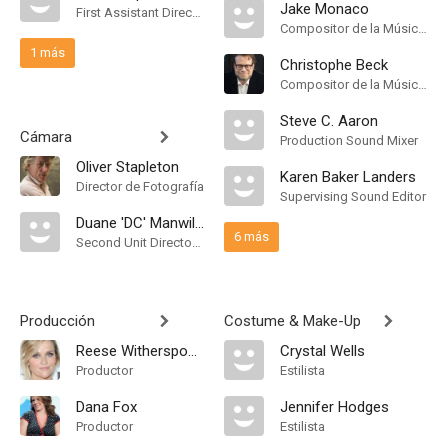
Jake Monaco
First Assistant Director
Compositor de la Música Original
1 más
Christophe Beck
Compositor de la Música Original
Steve C. Aaron
Cámara
Production Sound Mixer
Oliver Stapleton
Karen Baker Landers
Director de Fotografía
Supervising Sound Editor
Duane 'DC' Manwiller
6 más
Second Unit Director of Photography
Producción
Costume & Make-Up
Reese Witherspoon
Crystal Wells
Productor
Estilista
Dana Fox
Jennifer Hodges
Productor
Estilista