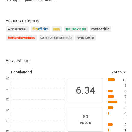
Enlaces externos
Estadísticas
Popularidad
Votos
???
10
9
6.34
???
8
7
???
6
5
???
4
50
3
???
votos
2
1
???