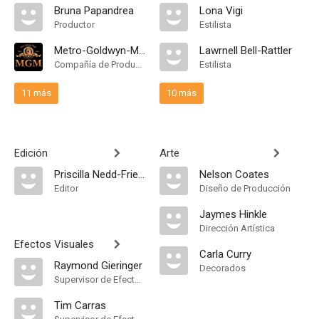
Bruna Papandrea
Lona Vigi
Productor
Estilista
Metro-Goldwyn-Mayer
Lawrnell Bell-Rattler
Compañía de Produccion
Estilista
11 más
10 más
Edición
Arte
Priscilla Nedd-Friendly
Nelson Coates
Editor
Diseño de Producción
Jaymes Hinkle
Dirección Artística
Efectos Visuales
Carla Curry
Raymond Gieringer
Decorados
Supervisor de Efectos Visuales
Tim Carras