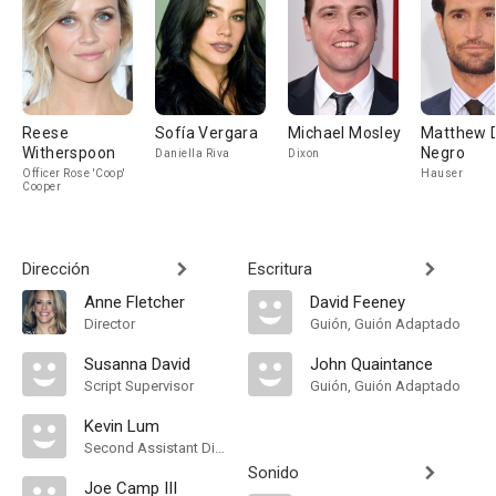
Reese
Sofía Vergara
Michael Mosley
Matthew 
Witherspoon
Negro
Daniella Riva
Dixon
Officer Rose 'Coop'
Hauser
Cooper
Dirección
Escritura
Anne Fletcher
David Feeney
Director
Guión, Guión Adaptado
Susanna David
John Quaintance
Script Supervisor
Guión, Guión Adaptado
Kevin Lum
Second Assistant Director
Sonido
Joe Camp III