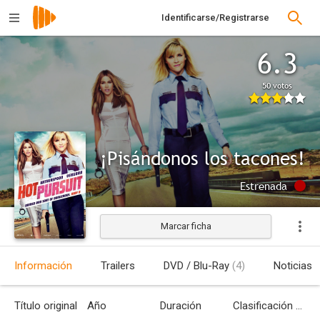
Identificarse/Registrarse
6.3
50 votos
¡Pisándonos los tacones!
Estrenada
Marcar ficha
Información
Trailers
DVD / Blu-Ray
(4)
Noticias
Título original
Año
Duración
Clasificación por edades