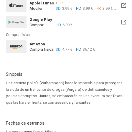
Apple iTunes
HDR
Alquiler:
SD
3.99 €
HD
3.99 €
4K
3.99 €
Com
Google Play
Compra:
HD
6.99 €
Compra física
Amazon
Compra física:
SD
4.77 €
HD
36.12 €
Sinopsis
Una estricta policía (Witherspoon) hace lo imposible para proteger a
la viuda de un traficante de drogas (Vergara) de delincuentes y
policías corruptos. Juntas, se embarcarán en una aventura por Texas
que las hará enfrentarse con asesinos y farsantes.
Fechas de estrenos
No hay ninguna fecha.
Añadir