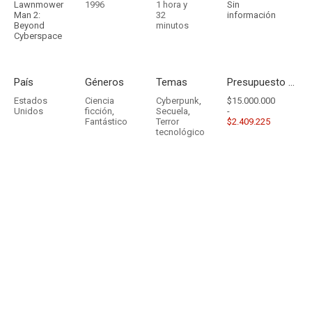
Lawnmower
1996
1 hora y
Sin
Man 2:
32
información
Beyond
minutos
Cyberspace
País
Géneros
Temas
Presupuesto - Ingresos
Estados
Ciencia
Cyberpunk
,
$15.000.000
Unidos
ficción
,
Secuela
,
-
Fantástico
Terror
$2.409.225
tecnológico