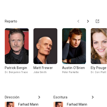
Reparto
Patrick Bergin
Matt Frewer
Austin O'Brien
Ely Pouge
Dr. Benjamin Trace
Jobe Smith
Peter Parkette
Dr. Cori Platt
Dirección
Escritura
Farhad Mann
Farhad Mann