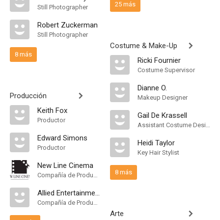
25 más
Still Photographer
Robert Zuckerman
Still Photographer
Costume & Make-Up
8 más
Ricki Fournier
Costume Supervisor
Dianne O.
Producción
Makeup Designer
Keith Fox
Gail De Krassell
Productor
Assistant Costume Designer
Edward Simons
Heidi Taylor
Productor
Key Hair Stylist
New Line Cinema
8 más
Compañía de Produccion
Allied Entertainments Group PLC
Compañía de Produccion
Arte