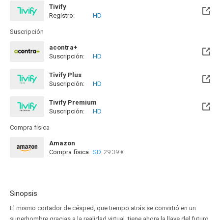
Tivify
Registro:
HD
Disponible hasta el Mar, 26 Mar 2030 (Quedan 3 años)
Suscripción
acontra+
Suscripción:
HD
Tivify Plus
Suscripción:
HD
Disponible hasta el Mar, 26 Mar 2030 (Quedan 3 años)
Tivify Premium
Suscripción:
HD
Disponible hasta el Mar, 26 Mar 2030 (Quedan 3 años)
Compra física
Amazon
Compra física:
SD
29.39 €
Sinopsis
El mismo cortador de césped, que tiempo atrás se convirtió en un
superhombre gracias a la realidad virtual, tiene ahora la llave del futuro