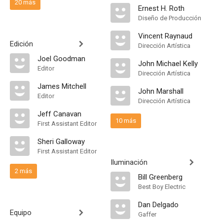
20 más
Ernest H. Roth
Diseño de Producción
Vincent Raynaud
Edición
Dirección Artística
Joel Goodman
John Michael Kelly
Editor
Dirección Artística
James Mitchell
John Marshall
Editor
Dirección Artística
Jeff Canavan
10 más
First Assistant Editor
Sheri Galloway
First Assistant Editor
Iluminación
2 más
Bill Greenberg
Best Boy Electric
Dan Delgado
Equipo
Gaffer