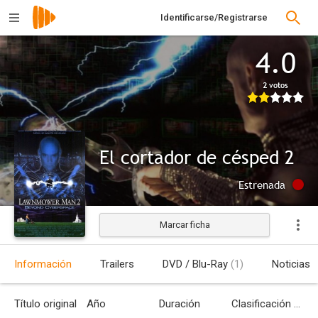
Identificarse/Registrarse
4.0
2 votos
El cortador de césped 2
Estrenada
Marcar ficha
Información
Trailers
DVD / Blu-Ray
(1)
Noticias
Título original
Año
Duración
Clasificación por edades