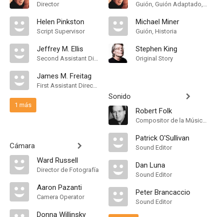
Director
Guión, Guión Adaptado, Historia
Helen Pinkston
Michael Miner
Script Supervisor
Guión, Historia
Jeffrey M. Ellis
Stephen King
Second Assistant Director
Original Story
James M. Freitag
First Assistant Director
Sonido
1 más
Robert Folk
Compositor de la Música Original, Orquestador, Conductor
Patrick O'Sullivan
Cámara
Sound Editor
Ward Russell
Dan Luna
Director de Fotografía
Sound Editor
Aaron Pazanti
Peter Brancaccio
Camera Operator
Sound Editor
Donna Willinsky