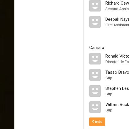
Richard Osw
Second Assist
Deepak Nay
First Assistan
Cámara
Ronald Vícto
Director de Fo
Tasso Brav
Grip
Stephen Les
Grip
William Buck
Grip
9 más