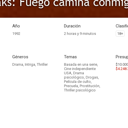
ks: Fuego camina conmi
Año
Duración
Clasif
1992
2 horas y 9 minutos
18+
Géneros
Temas
Presup
Drama
,
Intriga
,
Thriller
Basada en una serie
,
$10.000
Cine independiente
$4.248
USA
,
Drama
psicológico
,
Drogas
,
Película de culto
,
Precuela
,
Prostitución
,
Thriller psicológico