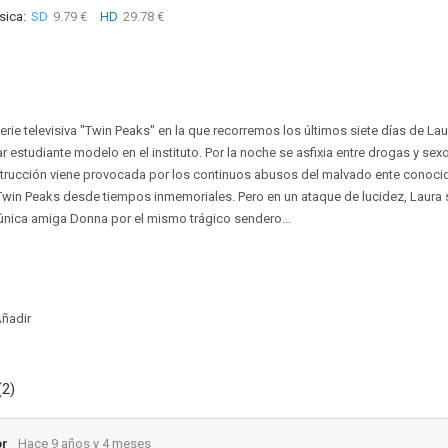
sica:
SD
9.79 €
HD
29.78 €
rie televisiva "Twin Peaks" en la que recorremos los últimos siete días de Lau
r estudiante modelo en el instituto. Por la noche se asfixia entre drogas y sex
estrucción viene provocada por los continuos abusos del malvado ente conoc
Twin Peaks desde tiempos inmemoriales. Pero en un ataque de lucidez, Laura 
única amiga Donna por el mismo trágico sendero...
ñadir
(2)
or
Hace 9 años y 4 meses