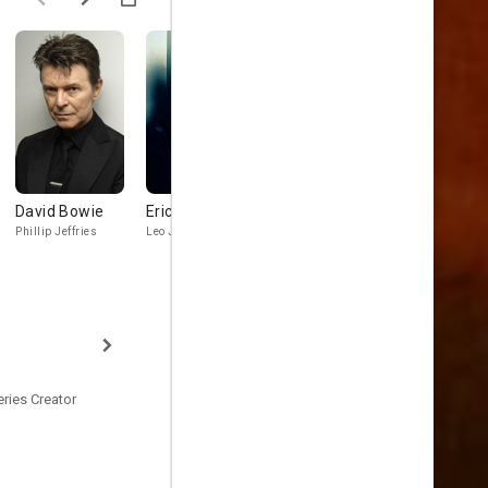
David Bowie
Eric DaRe
Miguel Ferrer
Pamela Gid
Phillip Jeffries
Leo Johnson
Albert Rosenfield
Teresa Banks
eries Creator