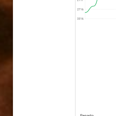
2117
2716
3316
Reparto