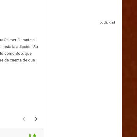
ra Palmer. Durante el
o hasta la adicción. Su
ido como Bob, que
se da cuenta de que
8
missherowndreams
Hace 8 añ