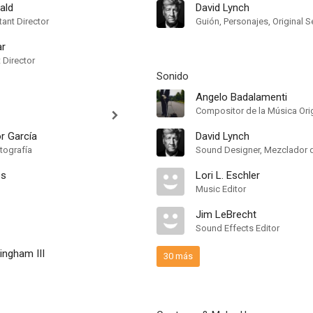
ald
David Lynch
ant Director
Guión, Personajes, Original S
ar
t Director
Sonido
Angelo Badalamenti
r García
David Lynch
tografía
os
Lori L. Eschler
Music Editor
Jim LeBrecht
Sound Effects Editor
ingham III
30 más