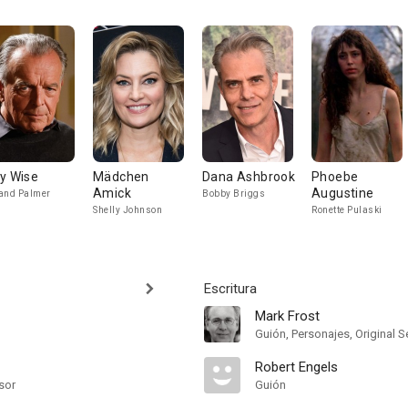
y Wise
Mädchen
Dana Ashbrook
Phoebe
Amick
Augustine
and Palmer
Bobby Briggs
Shelly Johnson
Ronette Pulaski
Escritura
Mark Frost
Guión, Personajes, Original S
Robert Engels
sor
Guión