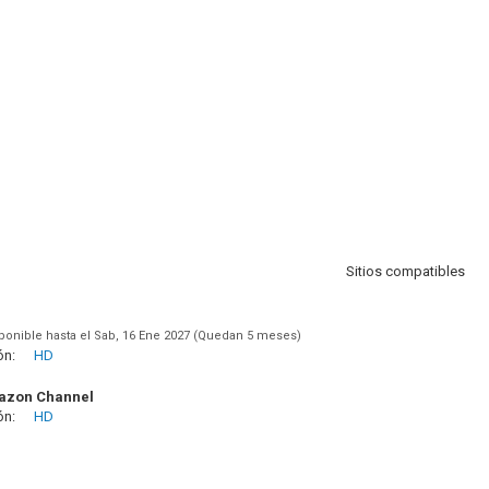
Sitios compatibles
ponible hasta el Sab, 16 Ene 2027 (Quedan 5 meses)
ón:
HD
azon Channel
ón:
HD