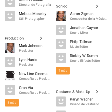
Director de Fotografía
Sonido
Melissa Moseley
Aaron Zigman
Still Photographer
Compositor de la Música Original
Jonathan Gaynor
Sound Mixer
Producción
Philip Tallman
Mark Johnson
Music Editor
Productor
Rickley W. Dumm
Lynn Harris
Sound Effects Editor
Productor
7 más
New Line Cinema
Compañía de Produccion
Gran Via
Costume & Make-Up
Compañía de Produccion
Karyn Wagner
8 más
Diseño de Vestuario