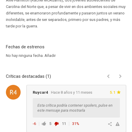
Allie Hamilton (Rachel McAdams), dos jóvenes adolescentes de
Carolina del Norte que, a pesar de vivir en dos ambientes sociales muy
diferentes, se enamoraron profundamente y pasaron juntos un verano
inolvidable, antes de ser separados, primero por sus padres, y más
tarde por la guerra.
Fechas de estrenos
No hay ninguna fecha.
Añadir
Críticas destacadas (1)
Ruycar4
Hace 8 años y 11 meses
5.1
Esta crítica podría contener spoilers, pulse en
este mensaje para mostrarla
-6
5
11
31%
Responder