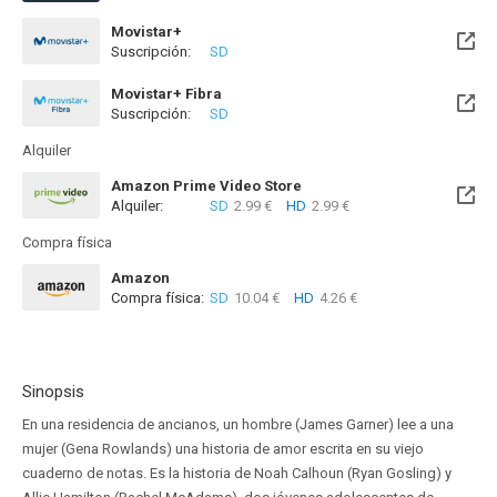
Movistar+
Suscripción:
SD
Disponible hasta el Dom, 09 Ago 2026 (Quedan 3 días)
Movistar+ Fibra
Suscripción:
SD
Disponible hasta el Dom, 09 Ago 2026 (Quedan 3 días)
Alquiler
Amazon Prime Video Store
Alquiler:
SD
2.99 €
HD
2.99 €
Compra física
Amazon
Compra física:
SD
10.04 €
HD
4.26 €
Sinopsis
En una residencia de ancianos, un hombre (James Garner) lee a una
mujer (Gena Rowlands) una historia de amor escrita en su viejo
cuaderno de notas. Es la historia de Noah Calhoun (Ryan Gosling) y