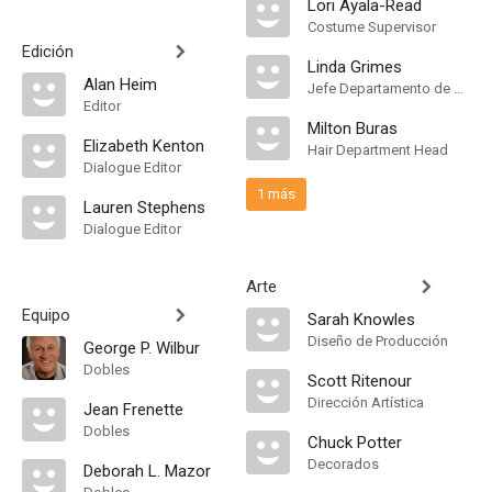
Lori Ayala-Read
Costume Supervisor
Edición
Linda Grimes
Alan Heim
Jefe Departamento de Maquillaje
Editor
Milton Buras
Elizabeth Kenton
Hair Department Head
Dialogue Editor
1 más
Lauren Stephens
Dialogue Editor
Arte
Equipo
Sarah Knowles
Diseño de Producción
George P. Wilbur
Dobles
Scott Ritenour
Dirección Artística
Jean Frenette
Dobles
Chuck Potter
Decorados
Deborah L. Mazor