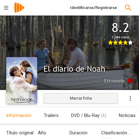
Identificarse/Registrarse
8.2
1.384 votos
El diario de Noah
Estrenada
Marcar ficha
Información
Trailers
DVD / Blu-Ray
(6)
Noticias
Título original
Año
Duración
Clasificación por edades