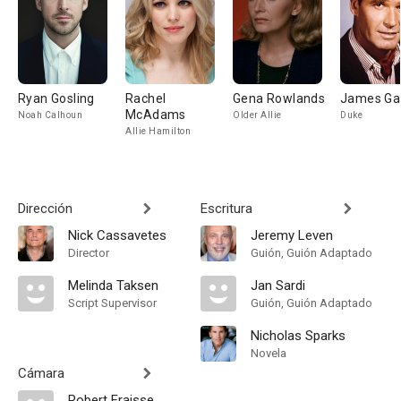
Ryan Gosling
Rachel
Gena Rowlands
James Ga
McAdams
Noah Calhoun
Older Allie
Duke
Allie Hamilton
Dirección
Escritura
Nick Cassavetes
Jeremy Leven
Director
Guión, Guión Adaptado
Melinda Taksen
Jan Sardi
Script Supervisor
Guión, Guión Adaptado
Nicholas Sparks
Novela
Cámara
Robert Fraisse