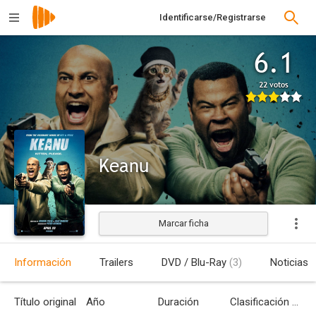
Identificarse/Registrarse
6.1
22 votos
Keanu
Marcar ficha
Estrenada
Información
Trailers
DVD / Blu-Ray
(3)
Noticias
Título original
Año
Duración
Clasificación por edades