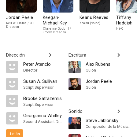
Jordan Peele
Keegan-
Keanu Reeves
Tiffany
Michael Key
Haddish
Rell Williams / Oil
Keanu (voice)
Dresden
Clarence Goobril /
Hi-C
Smoke Dresden
Dirección
Escritura
Peter Atencio
Alex Rubens
Director
Guión
Susan A. Sullivan
Jordan Peele
Script Supervisor
Guión
Brooke Satrazemis
Script Supervisor
Sonido
Georgianna Whitley
Steve Jablonsky
Second Assistant Director
Compositor de la Música Original
1 más