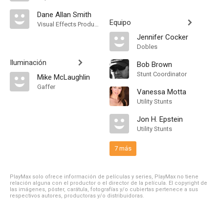
Dane Allan Smith
Equipo
Visual Effects Producer
Jennifer Cocker
Dobles
Iluminación
Bob Brown
Stunt Coordinator
Mike McLaughlin
Gaffer
Vanessa Motta
Utility Stunts
Jon H. Epstein
Utility Stunts
7 más
PlayMax solo ofrece información de películas y series, PlayMax no tiene
relación alguna con el productor o el director de la película. El copyright de
las imágenes, póster, carátula, fotografías y/o cubiertas pertenece a sus
respectivos autores, productoras y/o distribuidoras.