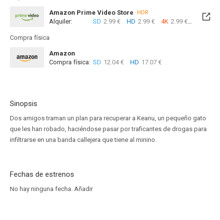
Amazon Prime Video Store
HDR
Alquiler:
SD
2.99 €
HD
2.99 €
4K
2.99 €
Compra física
Amazon
Compra física:
SD
12.04 €
HD
17.07 €
Sinopsis
Dos amigos traman un plan para recuperar a Keanu, un pequeño gato
que les han robado, haciéndose pasar por traficantes de drogas para
infiltrarse en una banda callejera que tiene al minino.
Fechas de estrenos
No hay ninguna fecha.
Añadir