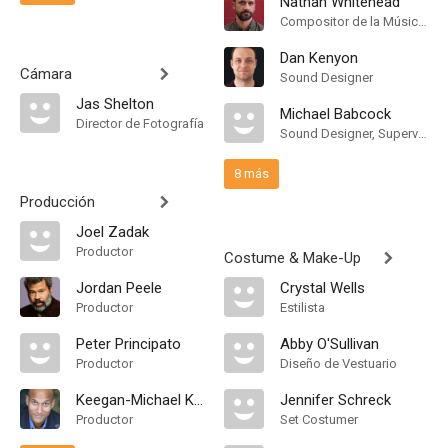
Nathan Whitehead
Compositor de la Música Original
Dan Kenyon
Cámara
Sound Designer
Jas Shelton
Michael Babcock
Director de Fotografía
Sound Designer, Supervising Sound Editor
8 más
Producción
Joel Zadak
Productor
Costume & Make-Up
Jordan Peele
Crystal Wells
Productor
Estilista
Peter Principato
Abby O'Sullivan
Productor
Diseño de Vestuario
Keegan-Michael Key
Jennifer Schreck
Productor
Set Costumer