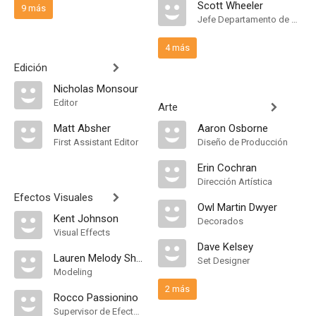
Scott Wheeler
9 más
Jefe Departamento de Maquillaje
4 más
Edición
Nicholas Monsour
Editor
Arte
Matt Absher
Aaron Osborne
First Assistant Editor
Diseño de Producción
Erin Cochran
Dirección Artística
Efectos Visuales
Owl Martin Dwyer
Kent Johnson
Decorados
Visual Effects
Dave Kelsey
Lauren Melody Shell
Set Designer
Modeling
2 más
Rocco Passionino
Supervisor de Efectos Visuales