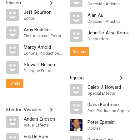
Edición
Dirección Artística
Jeff Gourson
Alan Au
Editor
Dirección Artística
Amy Budden
Jennifer Alisa Kornkosar
First Assistant Editor
Decorados
Marcy Arnold
30 más
Editorial Production Assistant
Stewart Nelsen
Dialogue Editor
Equipo
5 más
Caleb J. Howard
Special Effects
Diana Kaufman
Efectos Visuales
Post Production Supervisor
Anders Ericson
Peter Epstein
Visual Effects
Dobles
Erik De Boer
Damon Caro