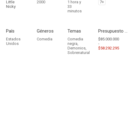
Little
2000
1 hora y
7+
Nicky
33
minutos
País
Géneros
Temas
Presupuesto - Ingresos
Estados
Comedia
Comedia
$85.000.000
Unidos
negra
,
-
Demonios
,
$58.292.295
Sobrenatural