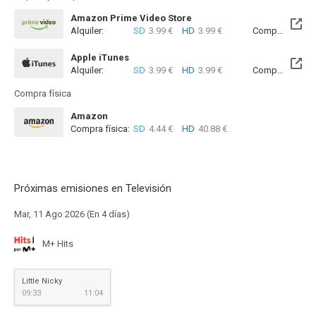
Amazon Prime Video Store
Alquiler:
SD
3.99 €
HD
3.99 €
Compra:
SD
1
Apple iTunes
Alquiler:
SD
3.99 €
HD
3.99 €
Compra:
SD
1
Compra física
Amazon
Compra física:
SD
4.44 €
HD
40.88 €
Próximas emisiones en Televisión
Mar, 11 Ago 2026 (En 4 días)
M+ Hits
Little Nicky
09:33
11:04