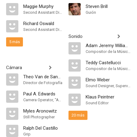
Maggie Murphy
Steven Brill
Second Assistant Director
Guión
Richard Oswald
Second Assistant Director
Sonido
5 más
Adam Jeremy Williams
Compositor de la Música Original
Teddy Castellucci
Cámara
Compositor de la Música Original
Theo Van de Sande
Elmo Weber
Director de Fotografía
Sound Designer, Supervising Sound Editor
Paul A. Edwards
Klaus Peintner
Camera Operator, "A" Camera Operator
Sound Editor
Myles Aronowitz
20 más
Still Photographer
Ralph Del Castillo
Grip