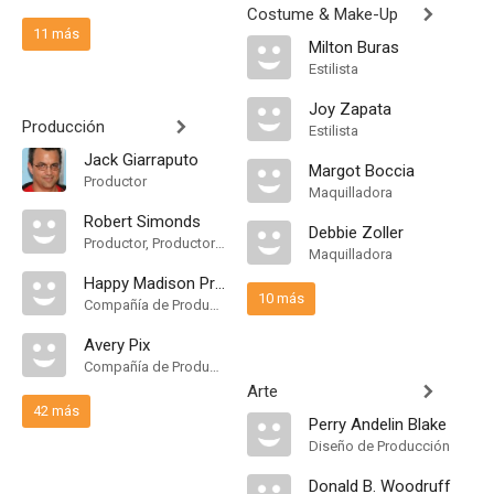
Costume & Make-Up
11 más
Milton Buras
Estilista
Joy Zapata
Producción
Estilista
Jack Giarraputo
Margot Boccia
Productor
Maquilladora
Robert Simonds
Debbie Zoller
Productor, Productor Ejecutivo
Maquilladora
Happy Madison Productions
10 más
Compañía de Produccion
Avery Pix
Compañía de Produccion
Arte
42 más
Perry Andelin Blake
Diseño de Producción
Donald B. Woodruff