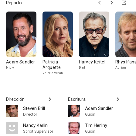
Reparto
Adam Sandler
Patricia
Harvey Keitel
Rhys Ifan
Arquette
Nicky
Dad
Adrian
Valerie Veran
Dirección
Escritura
Steven Brill
Adam Sandler
Director
Guión
Nancy Karlin
Tim Herlihy
Script Supervisor
Guión