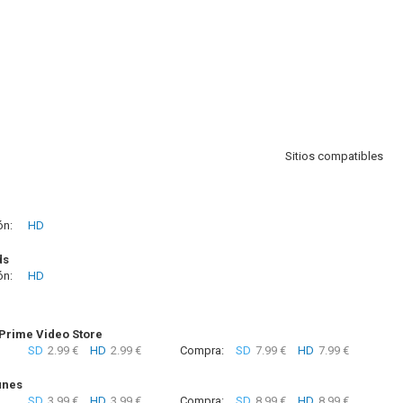
Sitios compatibles
ón:
HD
ds
ón:
HD
rime Video Store
SD
2.99 €
HD
2.99 €
Compra:
SD
7.99 €
HD
7.99 €
unes
SD
3.99 €
HD
3.99 €
Compra:
SD
8.99 €
HD
8.99 €