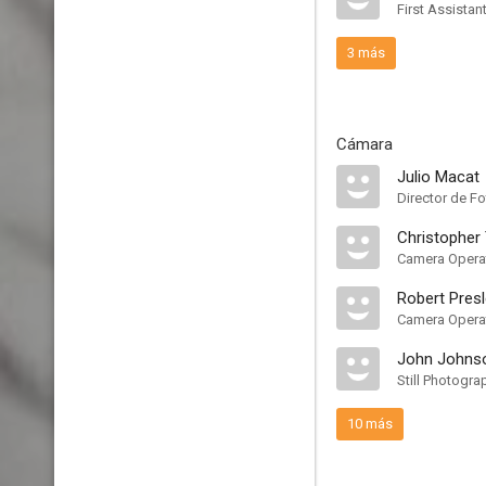
First Assistan
3 más
Cámara
Julio Macat
Director de Fo
Christopher
Camera Opera
Robert Pres
John Johns
Still Photogra
10 más