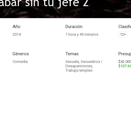
bar sin tu jefe 2
Año
Duración
Clasif
2014
1 hora y 45 minutos
12+
Géneros
Temas
Presup
Comedia
Secuela
,
Secuestros /
$42.000
Desapariciones
,
$107.6
Trabajo/empleo