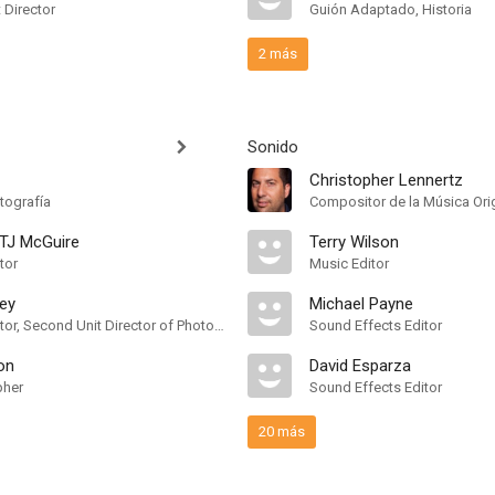
t Director
Guión Adaptado, Historia
2 más
Sonido
Christopher Lennertz
tografía
Compositor de la Música Orig
 TJ McGuire
Terry Wilson
tor
Music Editor
ley
Michael Payne
Camera Operator, Second Unit Director of Photography
Sound Effects Editor
on
David Esparza
pher
Sound Effects Editor
20 más