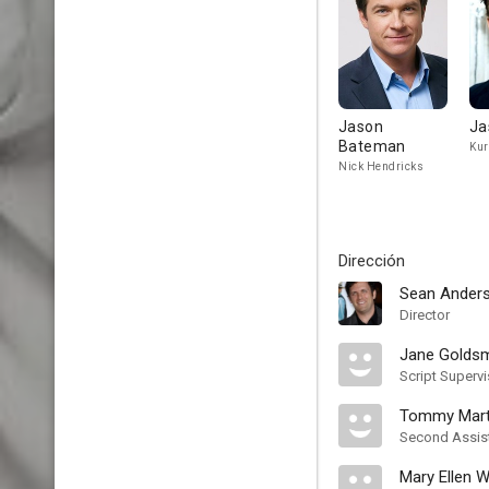
Jason
Ja
Bateman
Kur
Nick Hendricks
Dirección
Sean Ander
Director
Jane Goldsm
Script Supervi
Tommy Mart
Second Assist
Mary Ellen 