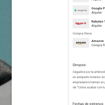
Google P
Alquiler:
Rakuten 
Alquiler:
Compra física
Amazon
Compra fí
Sinopsis
Cegados por la ambición
un avispado inversor ec
empresarios traman un pl
de "Cómo acabar con tu 
Fechas de estrenos