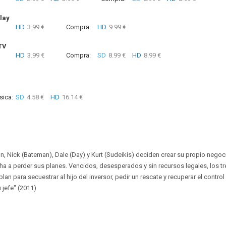
lay
HD
3.99 €
Compra:
HD
9.99 €
TV
HD
3.99 €
Compra:
SD
8.99 €
HD
8.99 €
sica:
SD
4.58 €
HD
16.14 €
, Nick (Bateman), Dale (Day) y Kurt (Sudeikis) deciden crear su propio negocio
ha a perder sus planes. Vencidos, desesperados y sin recursos legales, los tr
an para secuestrar al hijo del inversor, pedir un rescate y recuperar el contr
jefe" (2011)