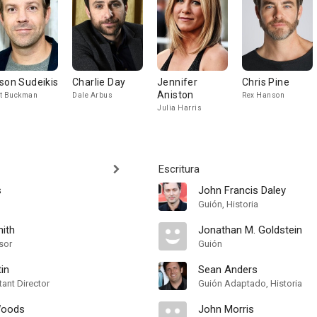
son Sudeikis
Charlie Day
Jennifer
Chris Pine
Aniston
t Buckman
Dale Arbus
Rex Hanson
Julia Harris
Escritura
s
John Francis Daley
Guión, Historia
ith
Jonathan M. Goldstein
sor
Guión
in
Sean Anders
ant Director
Guión Adaptado, Historia
Woods
John Morris