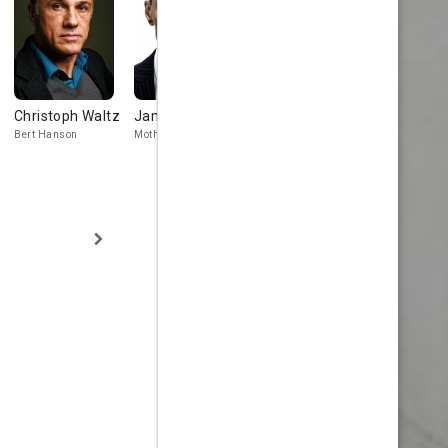
Christoph Waltz
Jamie Foxx
Kevin Spacey
Jonathan
Banks
Bert Hanson
Motherfucker Jones
Dave Harken
Detective Hatc