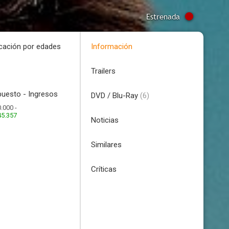
Estrenada
icación por edades
Información
Trailers
uesto - Ingresos
DVD / Blu-Ray
(6)
.000 -
45.357
Noticias
Similares
Críticas