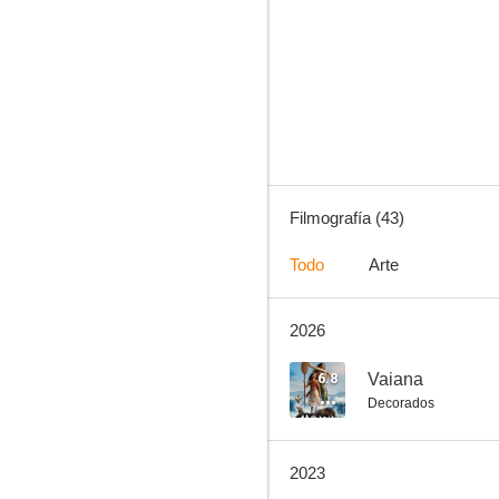
S.W.A.T.: Los hombres de Harrelson
7.3
Filmografía (43)
Todo
Arte
2026
Buenas noches, y buena suerte
7.2
6.8
Vaiana
Decorados
2023