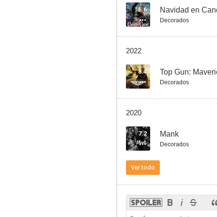
6.6
Navidad en Can
Decorados
¿Tenía que ser él?
2022
6.9
8.4
Top Gun: Maveri
Decorados
2020
7.2
Mank
Decorados
Los becarios
Ver todo
6.6