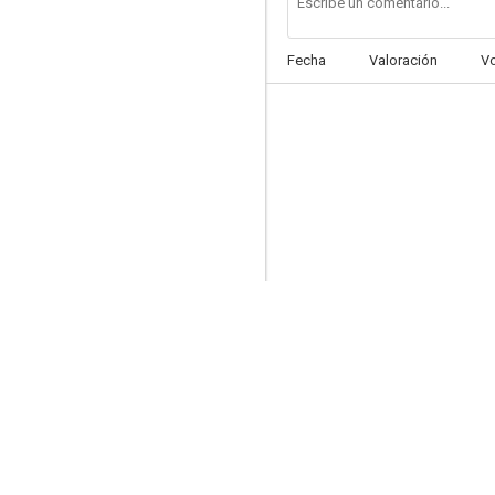
Fecha
Valoración
V
¿Otra vez tú?
6.4
Padres por desigual
6.0