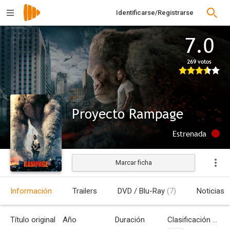
Identificarse/Registrarse
7.0
269 votos
Proyecto Rampage
Estrenada
Marcar ficha
Información
Trailers
DVD / Blu-Ray
(7)
Noticias
Título original
Año
Duración
Clasificación por edades