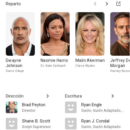
Reparto
Dwayne
Naomie Harris
Malin Akerman
Jeffrey D
Johnson
Morgan
Dr. Kate Caldwell
Claire Wyden
Davis Okoye
Harvey Russe
Dirección
Escritura
Brad Peyton
Ryan Engle
Director
Guión, Guión Adaptado, Historia
Shane B. Scott
Ryan J. Condal
Script Supervisor
Guión, Guión Adaptado