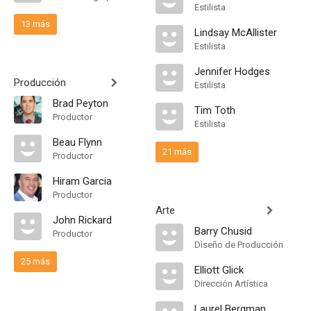
Estilista
13 más
Lindsay McAllister
Estilista
Jennifer Hodges
Producción
Estilista
Brad Peyton
Tim Toth
Productor
Estilista
Beau Flynn
21 más
Productor
Hiram Garcia
Productor
Arte
John Rickard
Barry Chusid
Productor
Diseño de Producción
25 más
Elliott Glick
Dirección Artística
Laurel Bergman