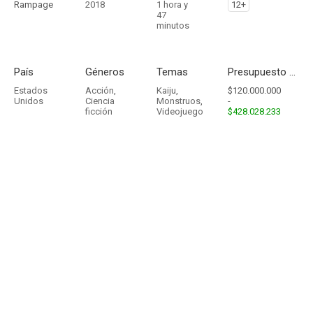
Rampage
2018
1 hora y
12+
47
minutos
País
Géneros
Temas
Presupuesto - Ingresos
Estados
Acción
,
Kaiju
,
$120.000.000
Unidos
Ciencia
Monstruos
,
-
ficción
Videojuego
$428.028.233