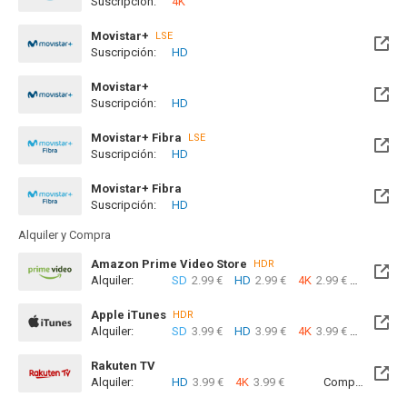
Suscripción:
4K
Movistar+
LSE
Suscripción:
HD
Disponible hasta el Mié, 30 Jun 2027 (Quedan 10 meses)
Movistar+
Suscripción:
HD
Disponible hasta el Mié, 30 Jun 2027 (Quedan 10 meses)
Movistar+ Fibra
LSE
Suscripción:
HD
Disponible hasta el Mié, 30 Jun 2027 (Quedan 10 meses)
Movistar+ Fibra
Suscripción:
HD
Disponible hasta el Mié, 30 Jun 2027 (Quedan 10 meses)
Alquiler y Compra
Amazon Prime Video Store
HDR
Alquiler:
SD
2.99 €
HD
2.99 €
4K
2.99 €
Com
Apple iTunes
HDR
Alquiler:
SD
3.99 €
HD
3.99 €
4K
3.99 €
Com
Rakuten TV
Alquiler:
HD
3.99 €
4K
3.99 €
Compra:
SD
8