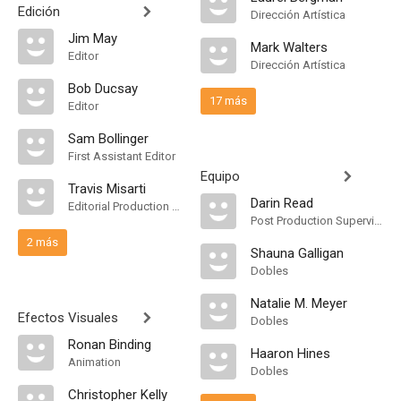
Edición
Dirección Artística
Jim May
Mark Walters
Editor
Dirección Artística
Bob Ducsay
17 más
Editor
Sam Bollinger
First Assistant Editor
Equipo
Travis Misarti
Darin Read
Editorial Production Assistant
Post Production Supervisor
2 más
Shauna Galligan
Dobles
Natalie M. Meyer
Efectos Visuales
Dobles
Ronan Binding
Haaron Hines
Animation
Dobles
Christopher Kelly