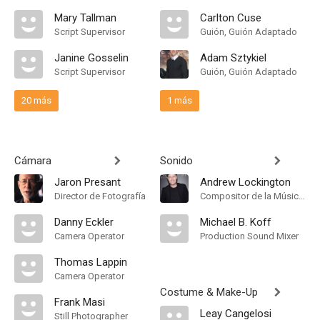
Mary Tallman
Carlton Cuse
Script Supervisor
Guión, Guión Adaptado
Janine Gosselin
Adam Sztykiel
Script Supervisor
Guión, Guión Adaptado
20 más
1 más
Cámara
Sonido
Jaron Presant
Andrew Lockington
Director de Fotografía
Compositor de la Música Original
Danny Eckler
Michael B. Koff
Camera Operator
Production Sound Mixer
Thomas Lappin
Camera Operator
Costume & Make-Up
Frank Masi
Leay Cangelosi
Still Photographer