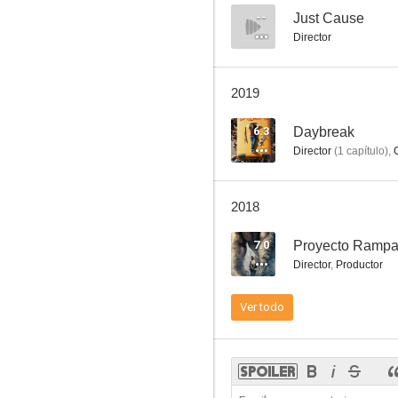
--
Just Cause
Director
Republic of Doyle
2019
--
6.3
Daybreak
Director
(
1
capítulo
)
,
2018
7.0
Proyecto Ramp
Director
,
Productor
Just Cause
Ver todo
--