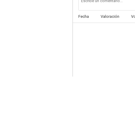
Fecha
Valoración
V
What It's Like Being Alone