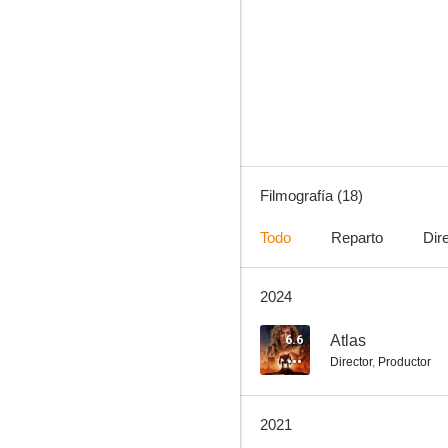
El exterminador
6.3
Filmografía (18)
Todo
Reparto
Dir
2024
Viaje al centro de la Tierra 2: La isla misteriosa
9.0
6.6
Atlas
Director
,
Productor
2021