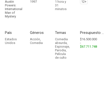
Austin
1997
1 hora y
12+
Powers:
31
International
minutos
Man of
Mystery
País
Géneros
Temas
Presupuesto - Ingresos
Estados
Acción
,
Comedia
$16.500.000
Unidos
Comedia
absurda
,
-
Espionaje
,
$67.711.748
Parodia
,
Película
de culto