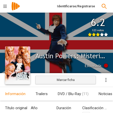
Identificarse/Registrarse
6.2
123 votos
Austin Powers: Misterioso agente internacional
Estrenada
Marcar ficha
Información
Trailers
DVD / Blu-Ray
(11)
Noticias
Título original
Año
Duración
Clasificación por edades