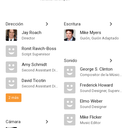
Dirección
Escritura
Jay Roach
Mike Myers
Director
Guión, Guión Adaptado
Ronit Ravich-Boss
Script Supervisor
Sonido
Amy Schmidt
George S. Clinton
Second Assistant Director
Compositor de la Música Original
David Ticotin
Frederick Howard
Second Assistant Director
Sound Designer, Supervising Sound Editor
2 más
Elmo Weber
Sound Designer
Mike Flicker
Cámara
Music Editor