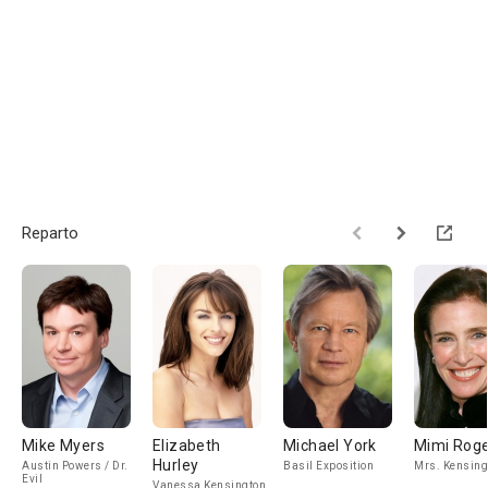
Reparto
Mike Myers
Elizabeth
Michael York
Mimi Rog
Hurley
Austin Powers / Dr.
Basil Exposition
Mrs. Kensing
Evil
Vanessa Kensington