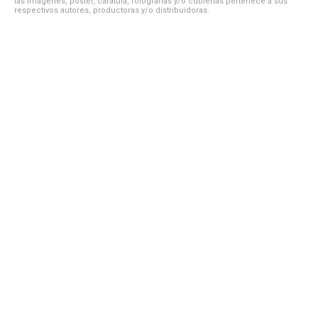
las imágenes, póster, carátula, fotografías y/o cubiertas pertenece a sus
respectivos autores, productoras y/o distribuidoras.