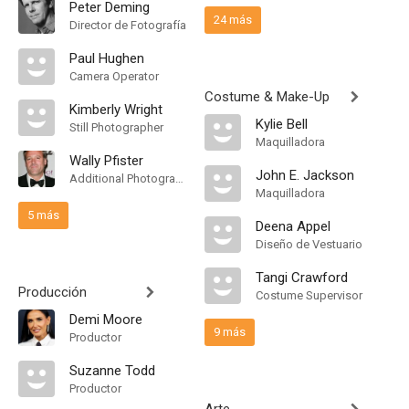
Peter Deming
24 más
Director de Fotografía
Paul Hughen
Camera Operator
Costume & Make-Up
Kimberly Wright
Kylie Bell
Still Photographer
Maquilladora
Wally Pfister
John E. Jackson
Additional Photography
Maquilladora
5 más
Deena Appel
Diseño de Vestuario
Tangi Crawford
Producción
Costume Supervisor
Demi Moore
9 más
Productor
Suzanne Todd
Productor