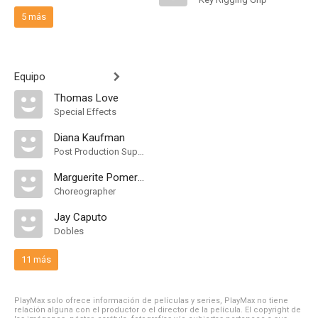
5 más
Equipo
Thomas Love
Special Effects
Diana Kaufman
Post Production Supervisor
Marguerite Pomerhn Derricks
Choreographer
Jay Caputo
Dobles
11 más
PlayMax solo ofrece información de películas y series, PlayMax no tiene
relación alguna con el productor o el director de la película. El copyright de