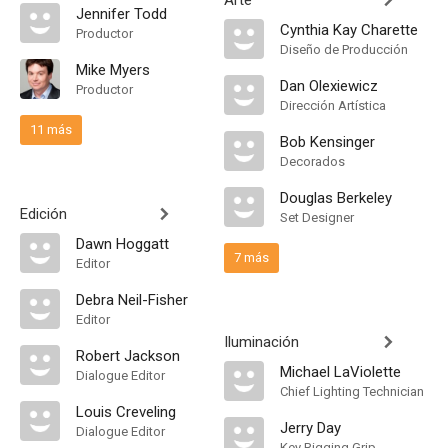
Arte
Jennifer Todd
Cynthia Kay Charette
Productor
Diseño de Producción
Mike Myers
Dan Olexiewicz
Productor
Dirección Artística
11 más
Bob Kensinger
Decorados
Douglas Berkeley
Edición
Set Designer
Dawn Hoggatt
7 más
Editor
Debra Neil-Fisher
Editor
Iluminación
Robert Jackson
Michael LaViolette
Dialogue Editor
Chief Lighting Technician
Louis Creveling
Jerry Day
Dialogue Editor
Key Rigging Grip