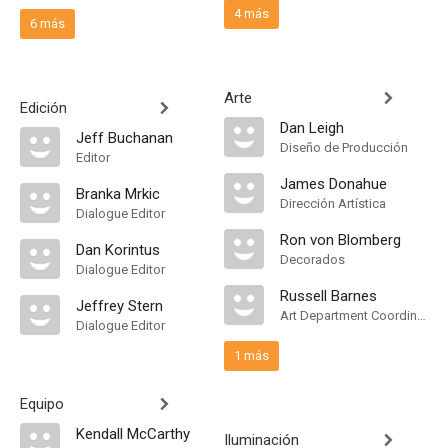
4 más
6 más
Arte
Edición
Dan Leigh
Jeff Buchanan
Diseño de Producción
Editor
James Donahue
Branka Mrkic
Dirección Artística
Dialogue Editor
Ron von Blomberg
Dan Korintus
Decorados
Dialogue Editor
Russell Barnes
Jeffrey Stern
Art Department Coordinator
Dialogue Editor
1 más
Equipo
Kendall McCarthy
Iluminación