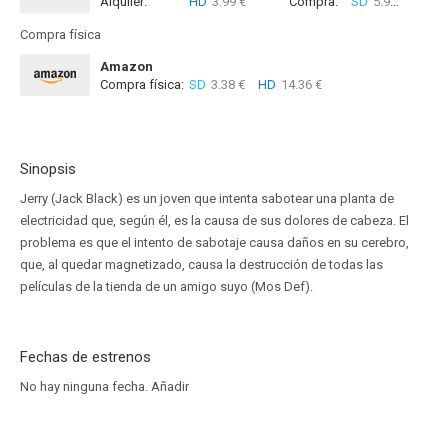
Alquiler:
HD
3.99 €
Compra:
SD
5.99 €
HD
6
Compra física
Amazon
Compra física:
SD
3.38 €
HD
14.36 €
Sinopsis
Jerry (Jack Black) es un joven que intenta sabotear una planta de
electricidad que, según él, es la causa de sus dolores de cabeza. El
problema es que el intento de sabotaje causa daños en su cerebro,
que, al quedar magnetizado, causa la destrucción de todas las
películas de la tienda de un amigo suyo (Mos Def).
Fechas de estrenos
No hay ninguna fecha.
Añadir