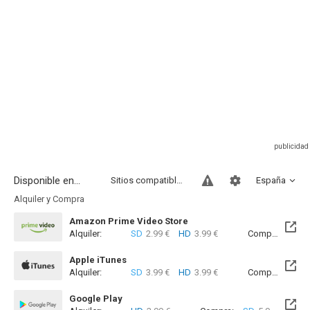
Disponible en...
Sitios compatibles
España
Alquiler y Compra
Amazon Prime Video Store
Alquiler:
SD
2.99 €
HD
3.99 €
Compra:
SD
5
Apple iTunes
Alquiler:
SD
3.99 €
HD
3.99 €
Compra:
SD
5
Google Play