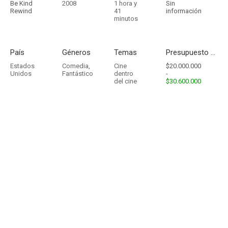
Be Kind
2008
1 hora y
Sin
Rewind
41
información
minutos
País
Géneros
Temas
Presupuesto - Ingresos
Estados
Comedia
,
Cine
$20.000.000
Unidos
Fantástico
dentro
-
del cine
$30.600.000