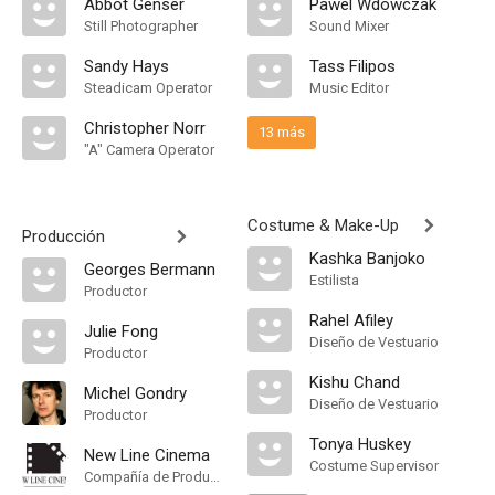
Abbot Genser
Pawel Wdowczak
Still Photographer
Sound Mixer
Sandy Hays
Tass Filipos
Steadicam Operator
Music Editor
Christopher Norr
13 más
"A" Camera Operator
Costume & Make-Up
Producción
Kashka Banjoko
Georges Bermann
Estilista
Productor
Rahel Afiley
Julie Fong
Diseño de Vestuario
Productor
Kishu Chand
Michel Gondry
Diseño de Vestuario
Productor
Tonya Huskey
New Line Cinema
Costume Supervisor
Compañía de Produccion