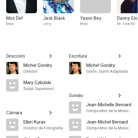
Mos Def
Jack Black
Yasiin Bey
Danny Glo
Mike
Jerry
Mike
Mr. Fletcher
Dirección
Escritura
Michel Gondry
Michel Gondry
Director
Guión, Guión Adaptado
Mary Cybulski
Script Supervisor
Sonido
Jean-Michelle Bernard
Compositor de la Música Original
Cámara
Ellen Kuras
Jean-Michel Bernard
Director de Fotografía
Compositor de la Música Original