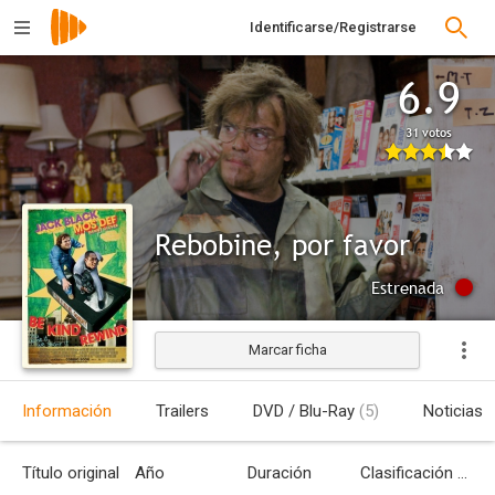
Identificarse/Registrarse
6.9
31 votos
Rebobine, por favor
Estrenada
Marcar ficha
Información
Trailers
DVD / Blu-Ray
(5)
Noticias
Título original
Año
Duración
Clasificación por edades