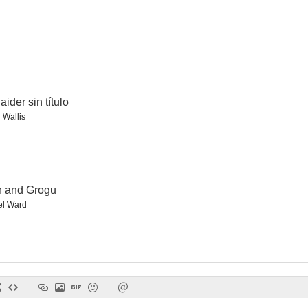
El abismo secreto
Chappie
7.0
6.9
ider sin título
 Wallis
n and Grogu
l Ward
Gorilas en la niebla
Rebobine, por favor
Alien
6.4
6.4