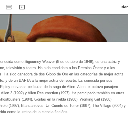
Iden
nocida como Sigourney Weaver (8 de octubre de 1949), es una actriz y
e, televisión y teatro. Ha sido candidata a los Premios Óscar y a los
s.​ Ha sido ganadora de dos Globo de Oro en las categorías de mejor actriz
to, y de un BAFTA a la mejor actriz de reparto.​ Es conocida por sus
Ripley en varias películas de la saga de Alien: Alien, el octavo pasajero
, Alien 3 (1992) y Alien Resurrection (1997). Ha participado también en otras
ostbusters (1984), Gorilas en la niebla (1988), Working Girl (1988),
ielo (1997), Blancanieves: Un Cuento de Terror (1997), The Village (2004) y
da como la «reina de la ciencia-ficción».