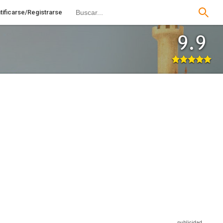
tificarse/Registrarse
9.9