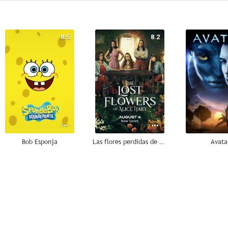
8.5
8.2
Bob Esponja
Las flores perdidas de Alice Hart
Avata
8.0
8.0