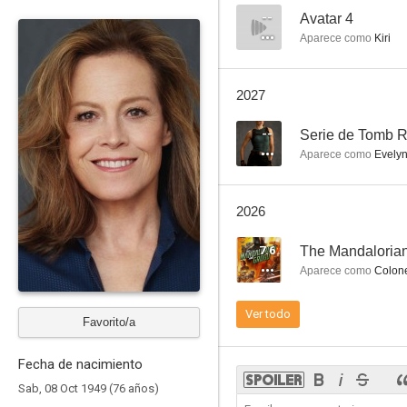
--
Avatar 4
Aparece como
Kiri
Cazafantasmas 2
2027
7.0
--
Serie de Tomb Ra
Aparece como
Evelyn
2026
7.6
The Mandaloria
Aparece como
Colone
Héroes fuera de órbita
Ver todo
Favorito/a
6.6
Fecha de nacimiento
Sab, 08 Oct 1949 (76 años)