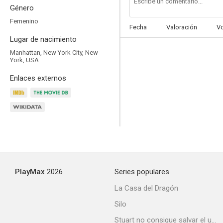
Género
Femenino
Fecha
Valoración
V
Lugar de nacimiento
Manhattan, New York City, New
Sin salida
York, USA
5.8
Enlaces externos
PlayMax
2026
Series populares
Cazafantasmas
La Casa del Dragón
9.3
Silo
Stuart no consigue salvar el universo