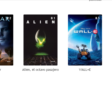
8.2
8.1
8.1
r
Alien, el octavo pasajero
WALL•E
8.0
7.9
7.7