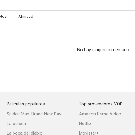
otos
Afinidad
Alien: Resurrección
Exodus: Dioses y reyes
La cabaña en 
5.1
10
No hay ningun comentario.
Peliculas populares
Top proveedores VOD
La fría luz del día
Penn Zero: Héroe Aventurero
Spider-Man: Brand New Day
Amazon Prime Video
8.7
8.5
La odisea
Netflix
La boca del diablo
Movistar+