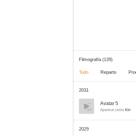
The Defenders
7.7
Filmografía (139)
Todo
Reparto
Pro
2031
Buscando a Dory
7.4
--
Avatar 5
Aparece como
Kiri
2029