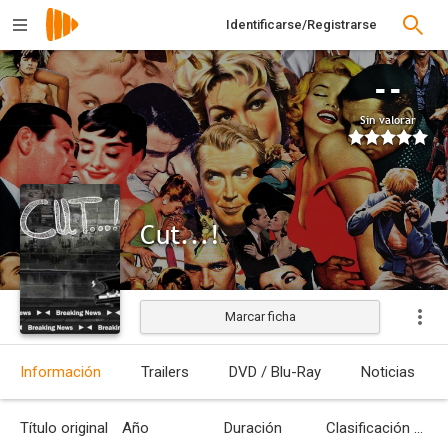
Identificarse/Registrarse
--
Sin valorar
Cut...!
Marcar ficha
Estrenada
Información
Trailers
DVD / Blu-Ray
Noticias
Título original
Año
Duración
Clasificación por edades