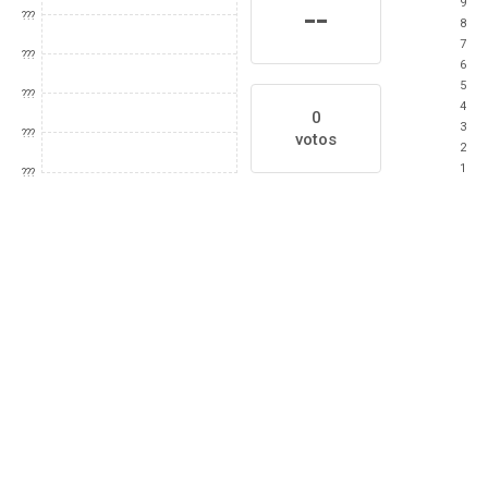
9
--
???
8
7
???
6
5
???
4
0
3
???
votos
2
1
???