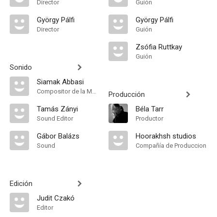
Director
Guión
György Pálfi
György Pálfi
Director
Guión
Zsófia Ruttkay
Guión
Sonido
Siamak Abbasi
Compositor de la Música Original
Producción
Tamás Zányi
Béla Tarr
Sound Editor
Productor
Gábor Balázs
Hoorakhsh studios
Sound
Compañía de Produccion
Edición
Judit Czakó
Editor