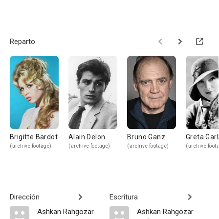
Reparto
Brigitte Bardot
Alain Delon
Bruno Ganz
Greta Gar
(archive footage)
(archive footage)
(archive footage)
(archive foot
Dirección
Escritura
Ashkan Rahgozar
Ashkan Rahgozar