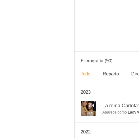
Sonrisas y lágrimas
7.5
Filmografía (90)
Todo
Reparto
Dir
2023
Minions: El origen de Gru
7.2
8.4
Aparece como
Lady W
2022