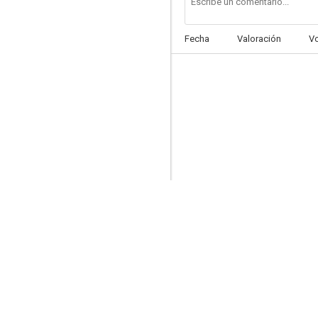
Fecha
Valoración
V
La estrella (Star!)
8.5
Millie, una chica moderna
8.0