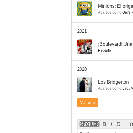
7.5
Minions: El orig
Aparece como
Gru's 
Aquaman
2021
6.7
--
¡Boulevard! Una
Reparto
2020
8.5
Los Bridgerton
Aparece como
Lady W
Shrek Tercero (Shrek 3)
Ver todo
10