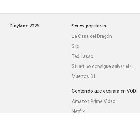
The Line King: The Al Hirschfeld Story
PlayMax
2026
Series populares
--
La Casa del Dragón
Silo
Ted Lasso
Stuart no consigue salvar el universo
Muertos S.L.
Contenido que expirara en VOD
Sonrisas y lágrimas: De la película al fenómeno
Amazon Prime Video
--
Netflix
Filmin
Movistar+