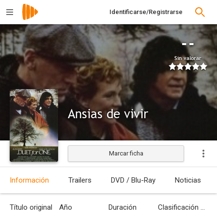
Identificarse/Registrarse
--
Sin valorar
Ansias de vivir
Marcar ficha
Estrenada
Información
Trailers
DVD / Blu-Ray
Noticias
Título original
Año
Duración
Clasificación por edades