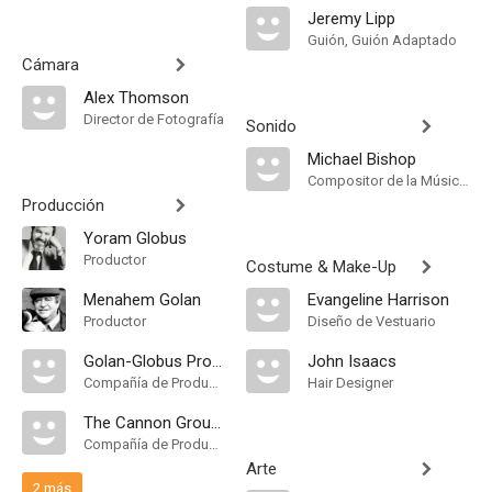
Jeremy Lipp
Guión, Guión Adaptado
Cámara
Alex Thomson
Director de Fotografía
Sonido
Michael Bishop
Compositor de la Música Original
Producción
Yoram Globus
Productor
Costume & Make-Up
Menahem Golan
Evangeline Harrison
Productor
Diseño de Vestuario
Golan-Globus Productions
John Isaacs
Compañía de Produccion
Hair Designer
The Cannon Group Inc
Compañía de Produccion
Arte
2 más