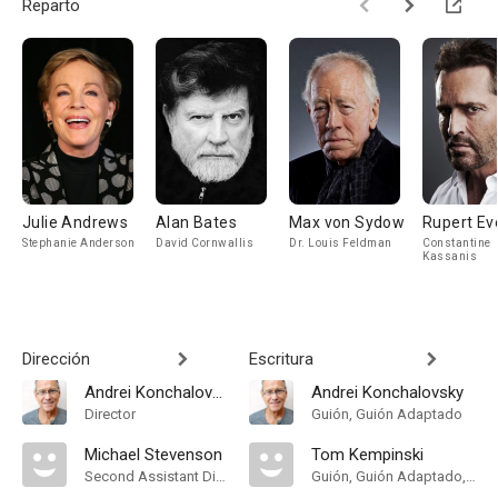
Reparto
Julie Andrews
Alan Bates
Max von Sydow
Rupert Ev
Stephanie Anderson
David Cornwallis
Dr. Louis Feldman
Constantine
Kassanis
Dirección
Escritura
Andrei Konchalovsky
Andrei Konchalovsky
Director
Guión, Guión Adaptado
Michael Stevenson
Tom Kempinski
Second Assistant Director
Guión, Guión Adaptado, Theatre Play