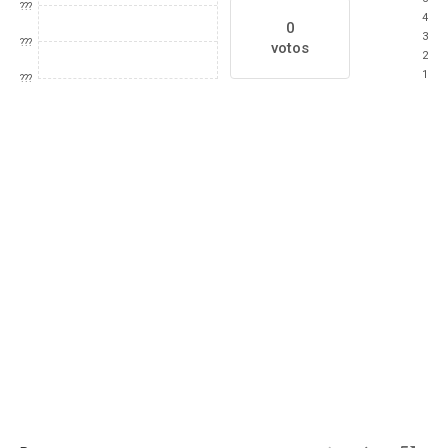
???
4
0
3
???
votos
2
1
???