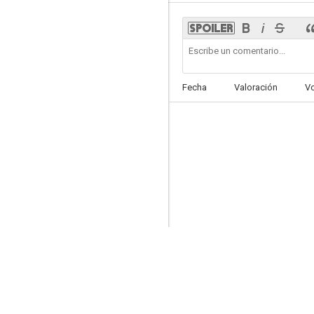
Familia bajo sospecha
Fecha
Valoración
V
4.0
El desertor
--