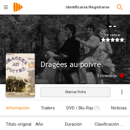
Identificarse/Registrarse
--
Sin valorar
Dragées au poivre
Estrenada
Marcar ficha
Información
Trailers
DVD / Blu-Ray
(1)
Noticias
Título original
Año
Duración
Clasificación por edades