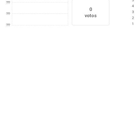
5
???
4
0
3
???
votos
2
1
???