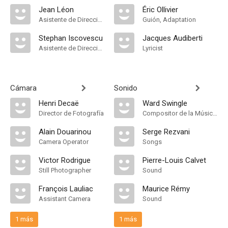
Jean Léon
Éric Ollivier
Asistente de Dirección
Guión, Adaptation
Stephan Iscovescu
Jacques Audiberti
Asistente de Dirección
Lyricist
Cámara
Sonido
Henri Decaë
Ward Swingle
Director de Fotografía
Compositor de la Música Original
Alain Douarinou
Serge Rezvani
Camera Operator
Songs
Victor Rodrigue
Pierre-Louis Calvet
Still Photographer
Sound
François Lauliac
Maurice Rémy
Assistant Camera
Sound
1 más
1 más