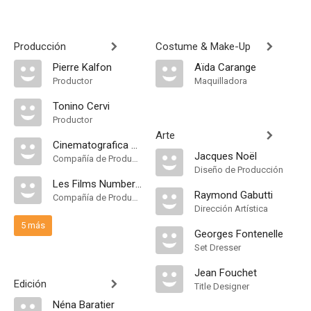
Producción
Costume & Make-Up
Pierre Kalfon
Aïda Carange
Productor
Maquilladora
Tonino Cervi
Productor
Arte
Cinematografica Cervi
Jacques Noël
Compañía de Produccion
Diseño de Producción
Les Films Number One
Raymond Gabutti
Compañía de Produccion
Dirección Artística
5 más
Georges Fontenelle
Set Dresser
Jean Fouchet
Edición
Title Designer
Néna Baratier