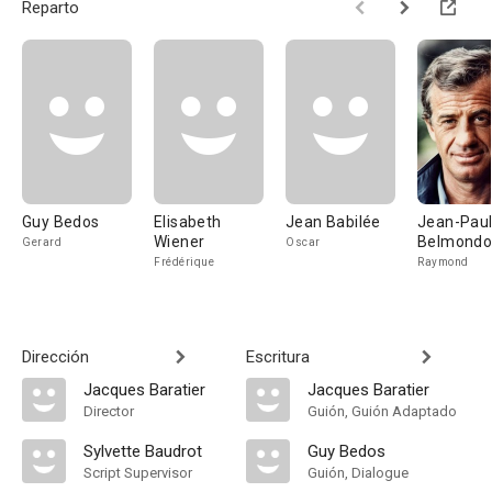
Reparto
Guy Bedos
Elisabeth
Jean Babilée
Jean-Pau
Wiener
Belmond
Gerard
Oscar
Frédérique
Raymond
Dirección
Escritura
Jacques Baratier
Jacques Baratier
Director
Guión, Guión Adaptado
Sylvette Baudrot
Guy Bedos
Script Supervisor
Guión, Dialogue