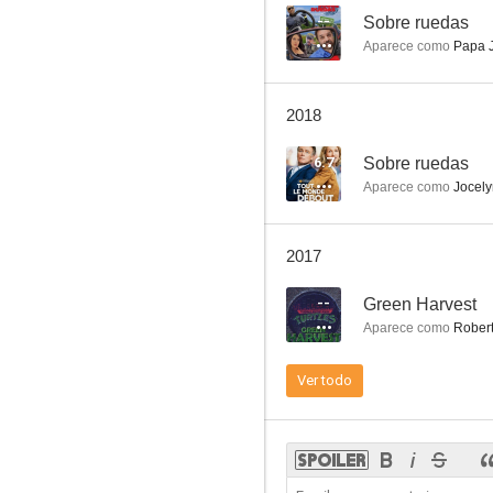
--
Sobre ruedas
Aparece como
Papa J
Los senos de hielo
2018
4.4
6.7
Sobre ruedas
Aparece como
Jocely
2017
--
Green Harvest
Aparece como
Robert 
La agresión
Ver todo
3.2