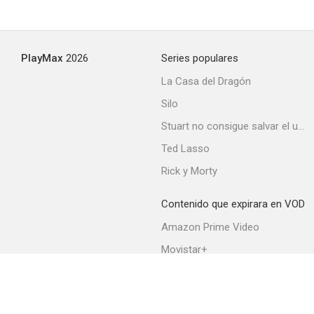
Detective
PlayMax
2026
Series populares
--
La Casa del Dragón
Silo
Stuart no consigue salvar el universo
Ted Lasso
Rick y Morty
Contenido que expirara en VOD
Palace
Amazon Prime Video
--
Movistar+
Netflix
Filmin