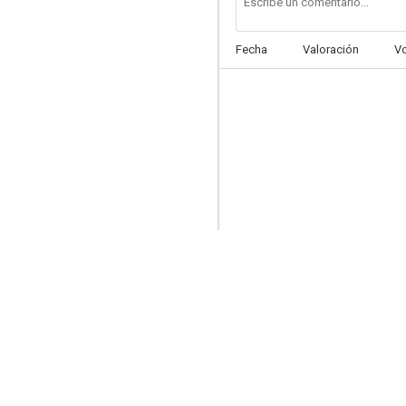
Fecha
Valoración
V
Druidas
--
Sobre ruedas
--