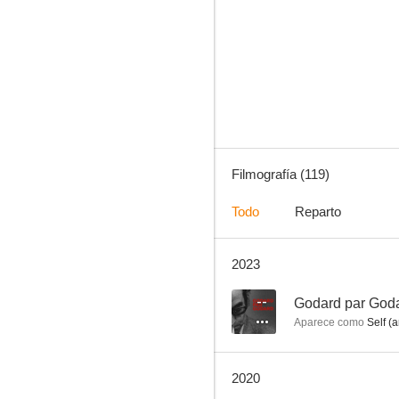
La fiesta
7.0
Filmografía (119)
Todo
Reparto
2023
Camping 2
6.0
--
Godard par God
Aparece como
Self (a
2020