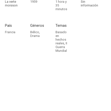
La verte
1959
1 hora y
Sin
moisson
35
información
minutos
País
Géneros
Temas
Francia
Bélico
,
Basado
Drama
en
hechos
reales
,
II
Guerra
Mundial