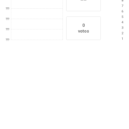
8
7
???
6
5
???
4
0
3
???
votos
2
1
???