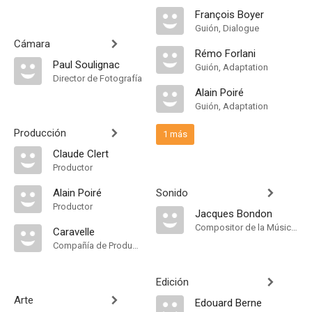
François Boyer
Guión, Dialogue
Cámara
Rémo Forlani
Paul Soulignac
Guión, Adaptation
Director de Fotografía
Alain Poiré
Guión, Adaptation
Producción
1 más
Claude Clert
Productor
Alain Poiré
Sonido
Productor
Jacques Bondon
Compositor de la Música Original
Caravelle
Compañía de Produccion
Edición
Arte
Edouard Berne