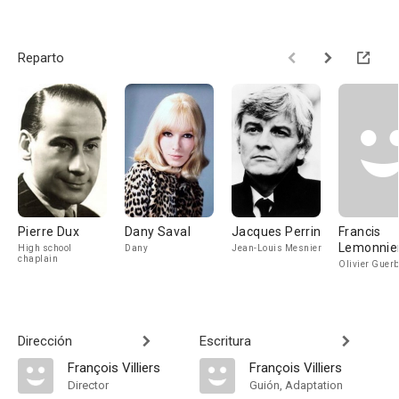
Reparto
Pierre Dux
Dany Saval
Jacques Perrin
Francis
Lemonnie
High school
Dany
Jean-Louis Mesnier
chaplain
Olivier Guer
Dirección
Escritura
François Villiers
François Villiers
Director
Guión, Adaptation