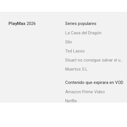
Love in Ambush
PlayMax
2026
Series populares
--
La Casa del Dragón
Silo
Ted Lasso
Stuart no consigue salvar el universo
Muertos S.L.
Contenido que expirara en VOD
C'è Kim Novak al telefono
Amazon Prime Video
--
Netflix
Filmin
Movistar+