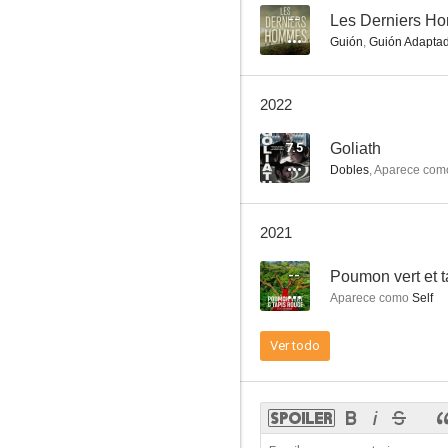
--
Les Derniers H
Guión
,
Guión Adapta
La línea de demarcación
2022
7.5
7.5
Goliath
Dobles
,
Aparece com
2021
--
Poumon vert et t
Aparece como
Self
Goliath
Ver todo
7.3