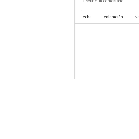
Fecha
Valoración
V
El desierto de los tártaros
7.1
Piel de asno
6.7