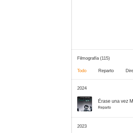
Mia y el león blanco
6.8
Filmografía (115)
Todo
Reparto
Dir
2024
El pacto de los lobos
8.5
--
Érase una vez M
Reparto
2023