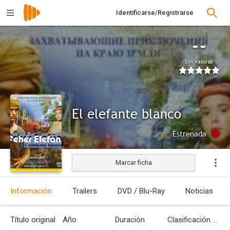
Identificarse/Registrarse
--
Sin valorar
El elefante blanco
Estrenada
Marcar ficha
Información
Trailers
DVD / Blu-Ray
Noticias
Título original
Año
Duración
Clasificación por edades