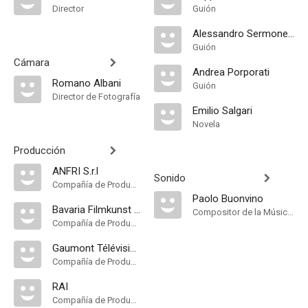
Director
Guión
Alessandro Sermoneta
Guión
Cámara
Andrea Porporati
Romano Albani
Guión
Director de Fotografía
Emilio Salgari
Novela
Producción
ANFRI S.r.l
Sonido
Compañía de Produccion
Paolo Buonvino
Bavaria Filmkunst GmbH
Compositor de la Música Original
Compañía de Produccion
Gaumont Télévision
Compañía de Produccion
RAI
Compañía de Produccion