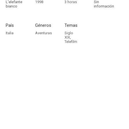
L'elefante
1998
3 horas
Sin
bianco
información
País
Géneros
Temas
Italia
Aventuras
Siglo
XIX
,
Telefilm