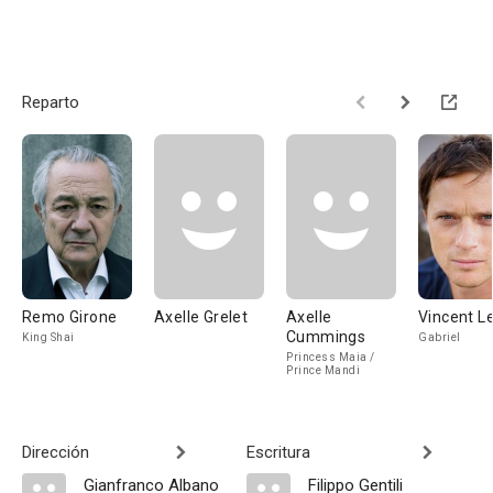
Reparto
Remo Girone
Axelle Grelet
Axelle
Vincent L
Cummings
King Shai
Gabriel
Princess Maia /
Prince Mandi
Dirección
Escritura
Gianfranco Albano
Filippo Gentili