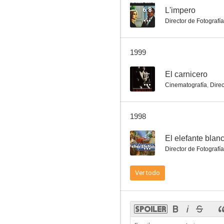
6.8
L'impero
Director de Fotografía
Lazo mortal
1999
--
--
El carnicero
Cinematografía
,
Direc
1998
--
El elefante blan
Director de Fotografía
Guardiani delle nuvole
Ver todo
--