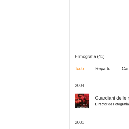
Cave of the Golden Rose 4
6.0
Filmografía (41)
Todo
Reparto
Cá
2004
Inferno
4.5
--
Guardiani delle 
Director de Fotografía
2001