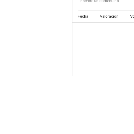
Fecha
Valoración
V
El tesoro de Damasco
--
Acto de contrición
--