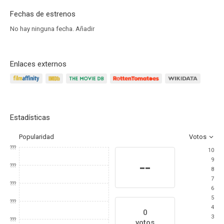
Fechas de estrenos
No hay ninguna fecha.
Añadir
Enlaces externos
Estadísticas
Popularidad
Votos
???
10
9
--
???
8
7
???
6
5
???
4
0
3
???
votos