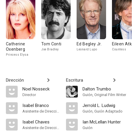
Catherine
Tom Conti
Ed Begley Jr.
Eileen Atk
Oxenberg
Joe Bradley
Leonard Lupo
Countess
Princess Elysa
Dirección
Escritura
Noel Nosseck
Dalton Trumbo
Director
Guión, Original Film Writer
Isabel Branco
Jerrold L. Ludwig
Asistente de Dirección
Guión, Guión Adaptado
Isabel Chaves
Ian McLellan Hunter
Asistente de Dirección
Guión