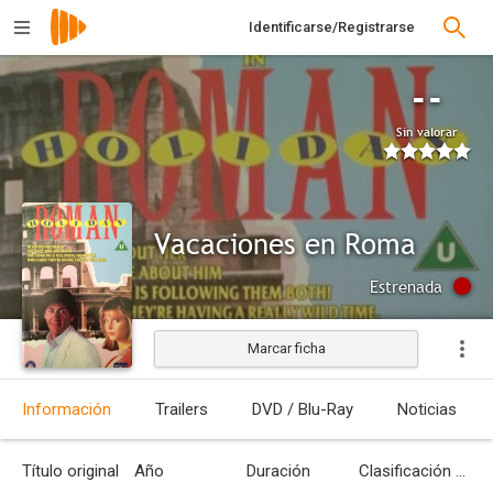
Identificarse/Registrarse
--
Sin valorar
Vacaciones en Roma
Estrenada
Marcar ficha
Información
Trailers
DVD / Blu-Ray
Noticias
Título original
Año
Duración
Clasificación por edades