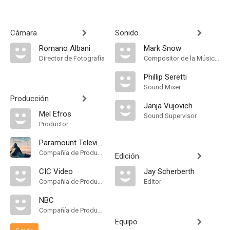
Cámara
Sonido
Romano Albani
Mark Snow
Director de Fotografía
Compositor de la Música Original, Música
Phillip Seretti
Sound Mixer
Producción
Janja Vujovich
Mel Efros
Sound Supervisor
Productor
Paramount Television
Compañía de Produccion
Edición
CIC Video
Jay Scherberth
Compañía de Produccion
Editor
NBC
Compañía de Produccion
Equipo