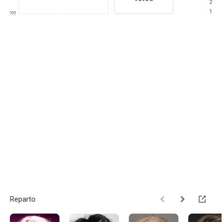
2
1
???
Reparto