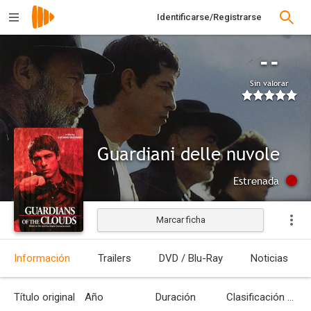
Identificarse/Registrarse
--
Sin valorar
Guardiani delle nuvole
Estrenada
Marcar ficha
Información
Trailers
DVD / Blu-Ray
Noticias
Título original
Año
Duración
Clasificación por edades