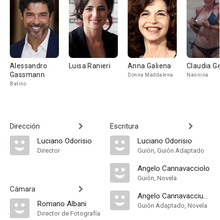
Alessandro
Luisa Ranieri
Anna Galiena
Claudia Ge
Gassmann
Donna Maddalena
Nannina
Batino
Dirección
Escritura
Luciano Odorisio
Luciano Odorisio
Director
Guión, Guión Adaptado
Angelo Cannavacciolo
Guión, Novela
Cámara
Angelo Cannavacciuolo
Romano Albani
Guión Adaptado, Novela
Director de Fotografía