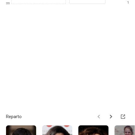
1
???
Reparto