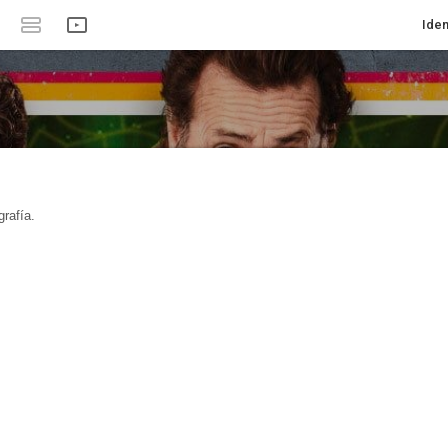
Iden
rafía.