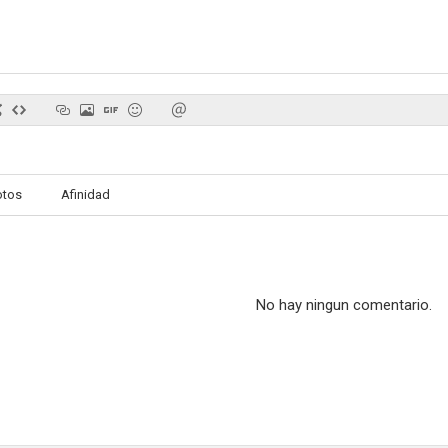
Viva l'Italia
Una grande famiglia
--
--
otos
Afinidad
No hay ningun comentario.
La donna della mia vita
Four Single Fathers
Natale a Beve
--
--