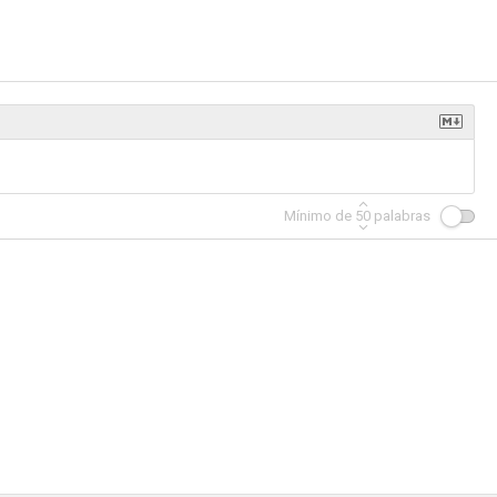
Los ex... ¡amigos como antes!
Baciato dalla fortuna
Basilicata Coast to Coast
--
--
--
Mínimo de
50
palabras
rly Hills
Caos calmo
Il seme della discordia
--
--
--