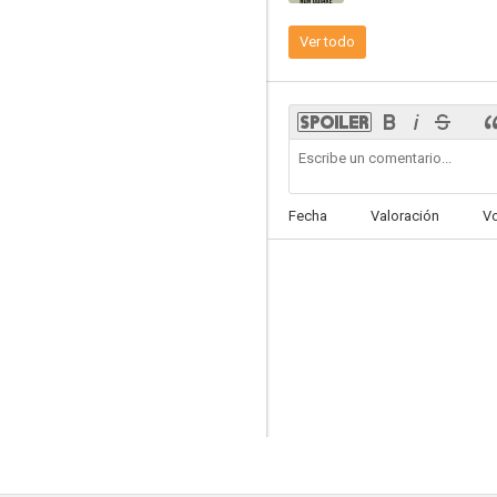
Ver todo
Razza bastarda
--
Fecha
Valoración
V
Il padre e lo straniero
--