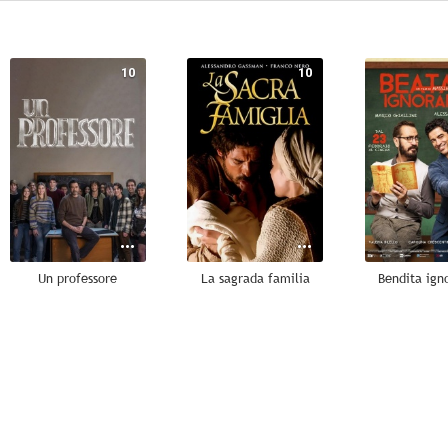
10
10
Un professore
La sagrada familia
Bendita ign
6.5
6.4