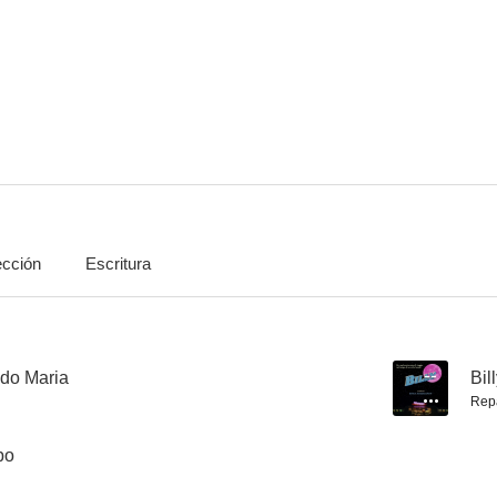
No odiarás
Huevos de oro
Me llamo V
5.5
5.3
ección
Escritura
Rufufú... 20 años después
Las cruzadas
Sansón y D
--
--
ndo Maria
--
Bil
Rep
po