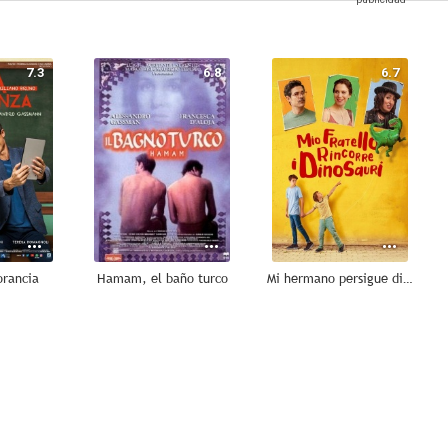
7.3
6.8
6.7
orancia
Hamam, el baño turco
Mi hermano persigue dinosaurios
6.1
6.0
5.6