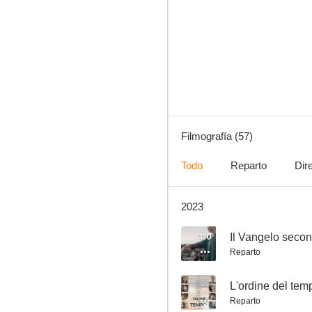
Si Dios quiere
5.5
Filmografía (57)
Todo
Reparto
Dir
2023
Un niño llamado Jesús
--
1.0
Il Vangelo seco
Reparto
--
L'ordine del tem
Reparto