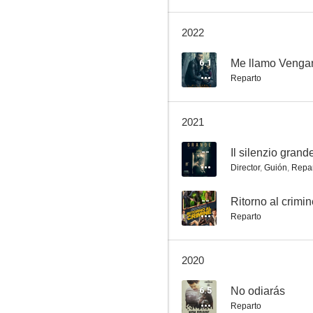
2022
L'ordine del tempo
6.1
Me llamo Venga
Reparto
--
2021
--
Il silenzio grand
Director
,
Guión
,
Repa
--
Ritorno al crimi
Reparto
Los bastardos de Pizzofalcone
--
2020
6.5
No odiarás
Reparto