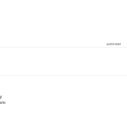
enganza
El nombre del bambino
Ex, todos tenemos uno
2.0
1.0
--
alila
Il Vangelo secondo Maria
Billy
--
--
--
ly
arto