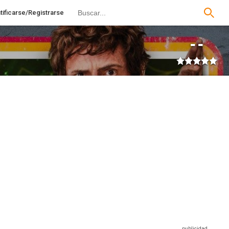
tificarse/Registrarse
--