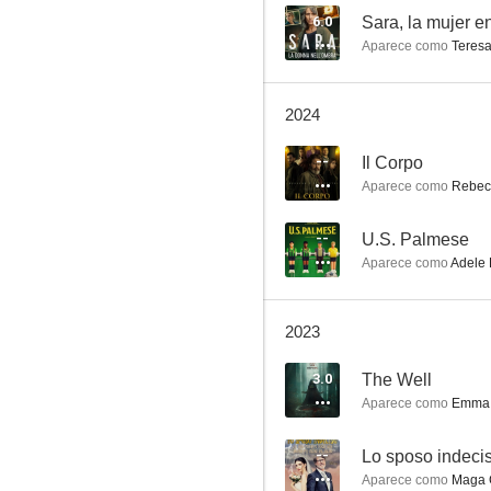
6.0
Sara, la mujer e
Aparece como
Teres
Laberinto
2024
5.4
--
Il Corpo
Aparece como
Rebec
--
U.S. Palmese
Aparece como
Adele 
2023
Poison Rose
3.0
The Well
--
Aparece como
Emma
--
Lo sposo indeci
Aparece como
Maga C