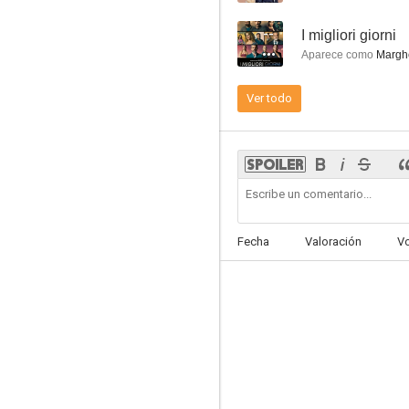
--
I migliori giorni
Aparece como
Marghe
Ver todo
L'amore sta bene su tutto
--
Fecha
Valoración
V
U.S. Palmese
--