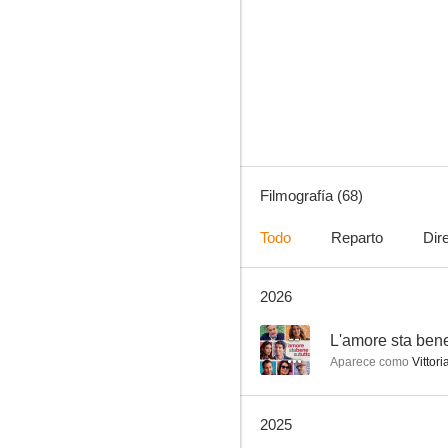
Bajo el sol de la Toscana
6.0
Filmografía (68)
Todo
Reparto
Dir
2026
El niño y el tigre
5.8
--
L'amore sta bene
Aparece como
Vittori
2025