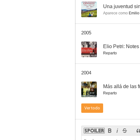
--
Una juventud sin
Aparece como
Emilio
Un delito imposible
2005
--
--
Elio Petri: Note
Reparto
2004
10
Más allá de las f
Reparto
La famiglia Ricordi
Ver todo
--