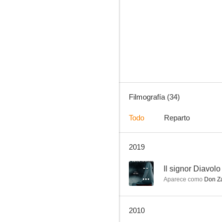
El león del desierto
--
Filmografía (34)
Todo
Reparto
2019
Il signor Diavolo
--
--
Il signor Diavolo
Aparece como
Don Za
2010