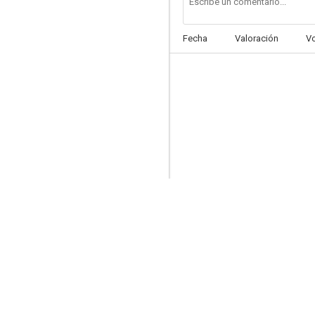
Fecha
Valoración
V
Fratelli e sorelle
--
Noi tre
--