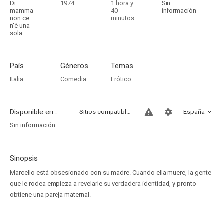
Di
1974
1 hora y
Sin
mamma
40
información
non ce
minutos
n'è una
sola
País
Géneros
Temas
Italia
Comedia
Erótico
Disponible en...
Sitios compatibles
España
Sin información
Sinopsis
Marcello está obsesionado con su madre. Cuando ella muere, la gente
que le rodea empieza a revelarle su verdadera identidad, y pronto
obtiene una pareja maternal.