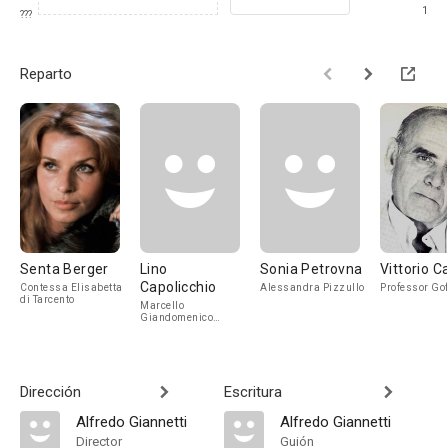
1
???
Reparto
Senta Berger
Lino
Sonia Petrovna
Vittorio Ca
Capolicchio
Contessa Elisabetta
Alessandra Pizzullo
Professor Gof
di Tarcento
Marcello
Giandomenico
Filippo Maria, the
son
Dirección
Escritura
Alfredo Giannetti
Alfredo Giannetti
Director
Guión