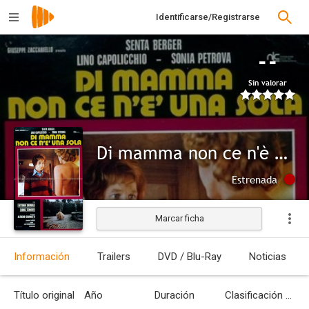
Identificarse/Registrarse
--
Sin valorar
Di mamma non ce n'è una sola
Estrenada
Marcar ficha
Información
Trailers
DVD / Blu-Ray
Noticias
Título original
Año
Duración
Clasificación por edades