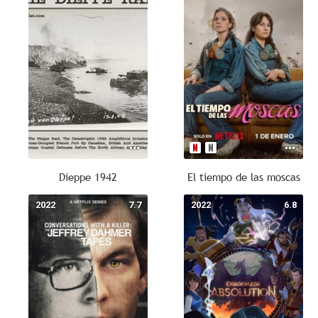
Dieppe 1942
El tiempo de las moscas
2022
7.7
2022
6.8