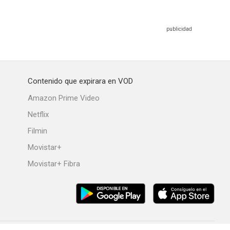
Contenido que expirara en VOD
Amazon Prime Video
Netflix
Filmin
Movistar+
Movistar+ Fibra