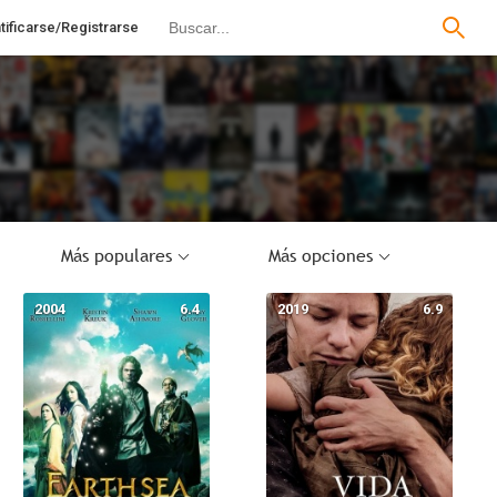
tificarse/Registrarse
Más populares
Más opciones
2004
6.4
2019
6.9