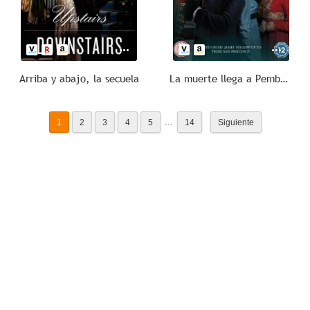
Arriba y abajo, la secuela
La muerte llega a Pemberley
...
1
2
3
4
5
14
Siguiente