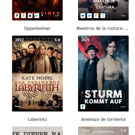
Oppenheimer
Maestros de la costura: Celebrity
2012
5.8
2025
--
Laberinto
Amenaza de tormenta
1979
--
2026
5.0