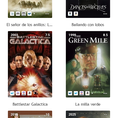
El señor de los anillos: La comunidad del anillo
Bailando con lobos
2003
7.5
1999
8.5
Battlestar Galactica
La milla verde
2015
10
2025
--