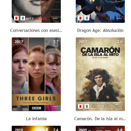
Conversaciones con asesinos: Las cintas de Jeffrey Dahmer
Dragon Age: Absolución
2017
7.7
2017
2.0
La infamia
Camarón. De la isla al mito
2010
7.4
2005
3.8