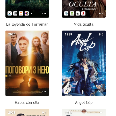
La leyenda de Terramar
Vida oculta
2020
--
1989
9.5
Habla con ella
Angel Cop
2023
9.1
1989
--