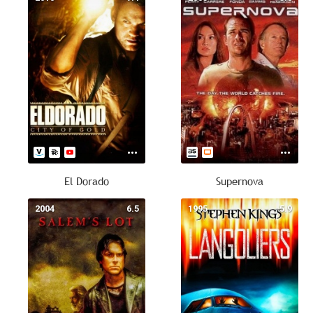
El Dorado
Supernova
2004
6.5
1995
5.9