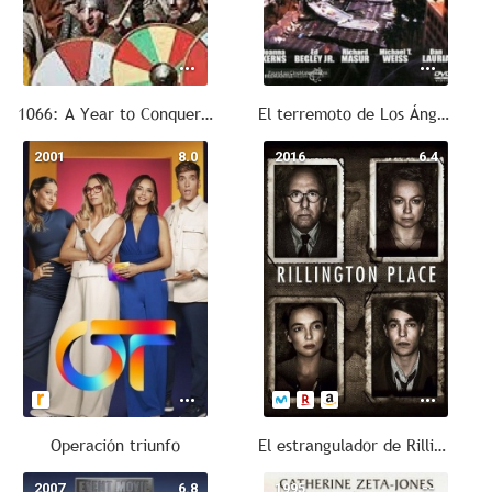
1066: A Year to Conquer England
El terremoto de Los Ángeles
2001
8.0
2016
6.4
Operación triunfo
El estrangulador de Rillington Place
2007
6.8
1995
--