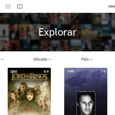
Iden
Explorar
Década
País
2001
8.9
1990
7.9