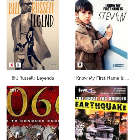
Bill Russell: Leyenda
I Know My First Name Is Steven
2017
--
1990
--