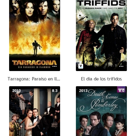
Tarragona: Paraíso en llamas
El día de los trífidos
2010
8.3
2013
8.0