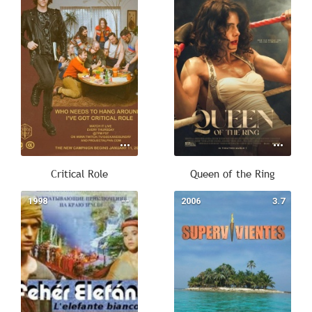
Critical Role
Queen of the Ring
1998
--
2006
3.7