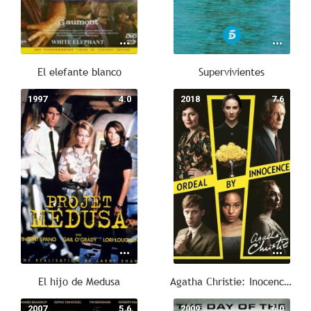
El elefante blanco
Supervivientes
1997
4.0
2018
7.6
El hijo de Medusa
Agatha Christie: Inocencia trágica
2007
5.6
2009
6.0