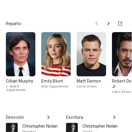
Reparto
Cillian Murphy
Emily Blunt
Matt Damon
Robert D
Jr.
J. Robert
Kitty Oppenheimer
Leslie Groves
Oppenheimer
Lewis Straus
Dirección
Escritura
Christopher Nolan
Christopher Nolan
Director
Guión