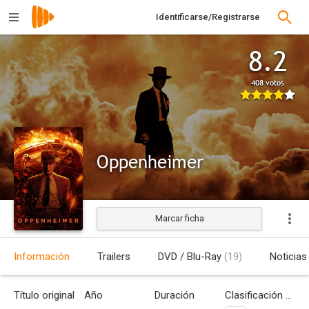
Identificarse/Registrarse
8.2
408 votos
Oppenheimer
Marcar ficha
Estrenada
Información
Trailers
DVD / Blu-Ray
(19)
Noticias
Título original
Año
Duración
Clasificación por edades