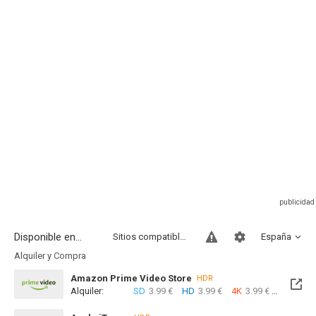
Disponible en...
Sitios compatibles
España
Alquiler y Compra
Amazon Prime Video Store
HDR
Alquiler:
SD
3.99 €
HD
3.99 €
4K
3.99 €
Com