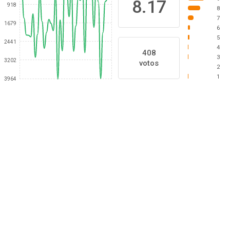
8.17
918
8
7
1679
6
5
2441
4
408
3
3202
votos
2
1
3964