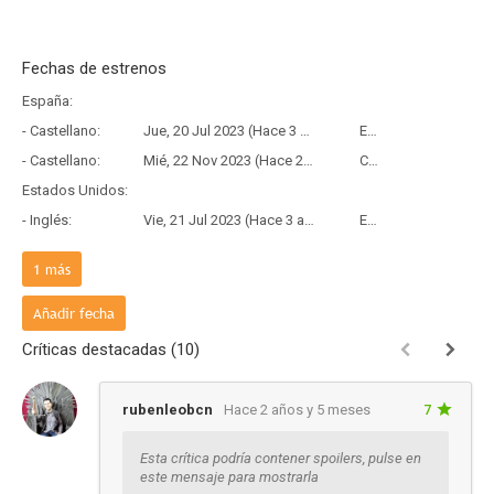
Fechas de estrenos
España:
- Castellano:
Jue, 20 Jul 2023 (Hace 3 años)
Estreno
- Castellano:
Mié, 22 Nov 2023 (Hace 2 años y 8 meses)
Copia Física
Estados Unidos:
- Inglés:
Vie, 21 Jul 2023 (Hace 3 años)
Estreno
Francia:
1
más
- Frances:
Mié, 19 Jul 2023 (Hace 3 años)
Estreno
Añadir fecha
Críticas destacadas (10)
rubenleobcn
Hace 2 años y 5 meses
7
Esta crítica podría contener spoilers, pulse en
este mensaje para mostrarla