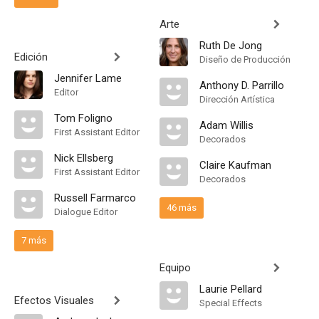
Arte
Ruth De Jong
Edición
Diseño de Producción
Jennifer Lame
Anthony D. Parrillo
Editor
Dirección Artística
Tom Foligno
Adam Willis
First Assistant Editor
Decorados
Nick Ellsberg
Claire Kaufman
First Assistant Editor
Decorados
Russell Farmarco
46 más
Dialogue Editor
7 más
Equipo
Laurie Pellard
Efectos Visuales
Special Effects