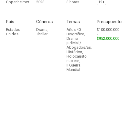
Oppenheimer
2023
3 horas
12+
País
Géneros
Temas
Presupuesto - Ingresos
Estados
Drama
,
Años 40
,
$100.000.000
Unidos
Thriller
Biográfico
,
-
Drama
$952.000.000
judicial /
Abogados/as
,
Histórico
,
Holocausto
nuclear
,
II Guerra
Mundial