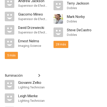
Andrew Jackson
Terry Jackson
Supervisor de Efectos Visuales
Dobles
Giacomo Mineo
Mark Norby
Supervisor de Efectos Visuales
Dobles
David Drzewiecki
Steve DeCastro
Supervisor de Efectos Visuales
Dobles
Ernest Nelms
28 más
Imaging Science
5 más
Iluminación
Giovanni Zelko
Lighting Technician
Leigh Mierke
Lighting Technician