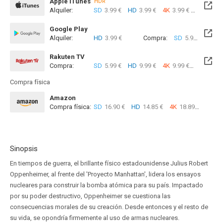
Apple iTunes
HDR
Alquiler:
SD
3.99 €
HD
3.99 €
4K
3.99 €
Com
Google Play
Alquiler:
HD
3.99 €
Compra:
SD
5.99 €
HD
8
Rakuten TV
Compra:
SD
5.99 €
HD
9.99 €
4K
9.99 €
Compra física
Amazon
Compra física:
SD
16.90 €
HD
14.85 €
4K
18.89 €
Sinopsis
En tiempos de guerra, el brillante físico estadounidense Julius Robert
Oppenheimer, al frente del 'Proyecto Manhattan', lidera los ensayos
nucleares para construir la bomba atómica para su país. Impactado
por su poder destructivo, Oppenheimer se cuestiona las
consecuencias morales de su creación. Desde entonces y el resto de
su vida, se opondría firmemente al uso de armas nucleares.