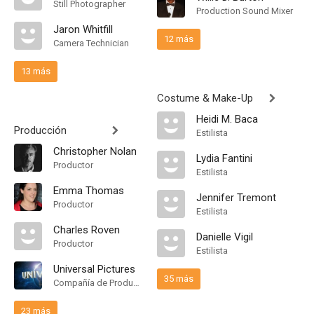
Still Photographer
Production Sound Mixer
Jaron Whitfill
12 más
Camera Technician
13 más
Costume & Make-Up
Heidi M. Baca
Producción
Estilista
Christopher Nolan
Lydia Fantini
Productor
Estilista
Emma Thomas
Jennifer Tremont
Productor
Estilista
Charles Roven
Danielle Vigil
Productor
Estilista
Universal Pictures
35 más
Compañía de Produccion
23 más