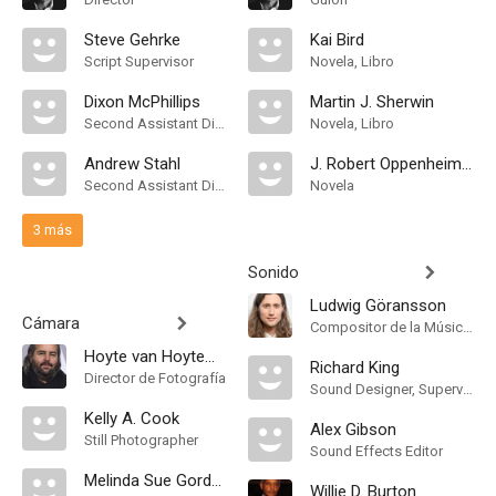
Steve Gehrke
Kai Bird
Script Supervisor
Novela, Libro
Dixon McPhillips
Martin J. Sherwin
Second Assistant Director
Novela, Libro
Andrew Stahl
J. Robert Oppenheimer
Second Assistant Director
Novela
3 más
Sonido
Ludwig Göransson
Cámara
Compositor de la Música Original
Hoyte van Hoytema
Richard King
Director de Fotografía
Sound Designer, Supervising Sound Editor
Kelly A. Cook
Alex Gibson
Still Photographer
Sound Effects Editor
Melinda Sue Gordon
Willie D. Burton