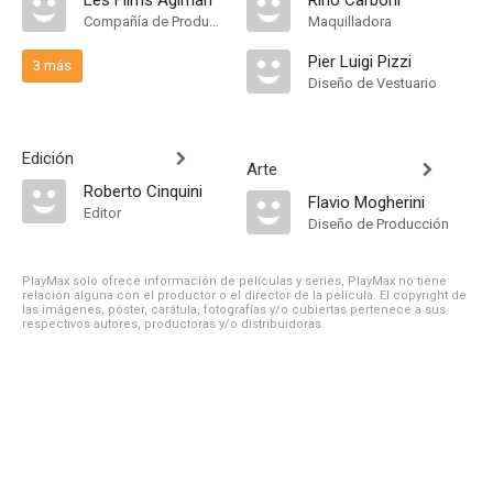
Les Films Agiman
Rino Carboni
Compañía de Produccion
Maquilladora
Pier Luigi Pizzi
3 más
Diseño de Vestuario
Edición
Arte
Roberto Cinquini
Flavio Mogherini
Editor
Diseño de Producción
PlayMax solo ofrece información de películas y series, PlayMax no tiene
relación alguna con el productor o el director de la película. El copyright de
las imágenes, póster, carátula, fotografías y/o cubiertas pertenece a sus
respectivos autores, productoras y/o distribuidoras.