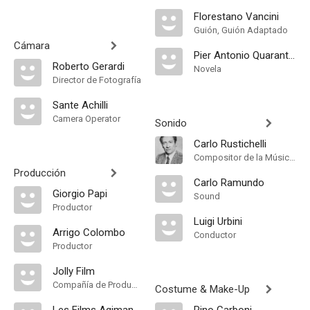
Florestano Vancini
Guión, Guión Adaptado
Cámara
Pier Antonio Quarantotti Gambini
Roberto Gerardi
Novela
Director de Fotografía
Sante Achilli
Camera Operator
Sonido
Carlo Rustichelli
Compositor de la Música Original
Producción
Carlo Ramundo
Giorgio Papi
Sound
Productor
Luigi Urbini
Arrigo Colombo
Conductor
Productor
Jolly Film
Compañía de Produccion
Costume & Make-Up