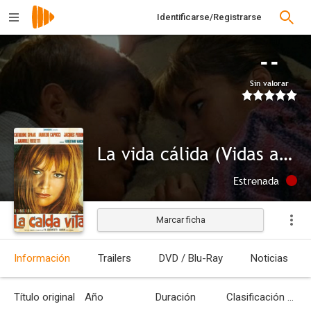
Identificarse/Registrarse
--
Sin valorar
La vida cálida (Vidas ardientes)
Estrenada
Marcar ficha
Información
Trailers
DVD / Blu-Ray
Noticias
Título original
Año
Duración
Clasificación por edades