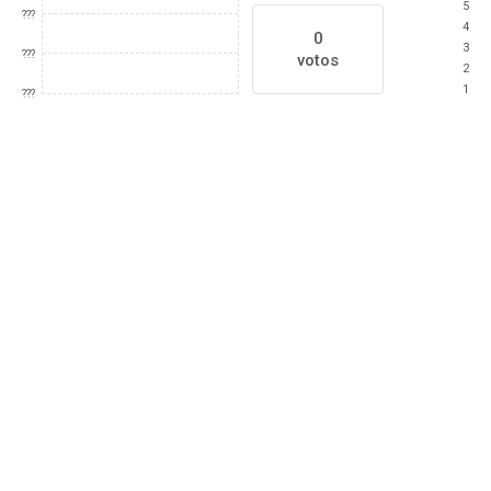
5
???
4
0
3
???
votos
2
1
???