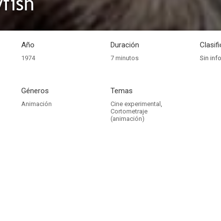
fish
Año
Duración
Clasif
1974
7 minutos
Sin inf
Géneros
Temas
Animación
Cine experimental
,
Cortometraje
(animación)