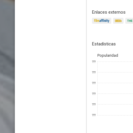
Enlaces externos
Estadísticas
Popularidad
???
???
???
???
???
???