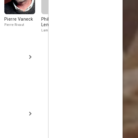
Pierre Vaneck
Philippe
Béatrice
David Jalil
Lemaire
Agenin
Pierre Rivaut
Jean-Paul
Lamotte
Marianne Lamotte