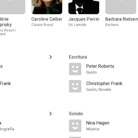
lérie
Caroline Cellier
Jacques Perrin
Barbara Nielsen
prisky
Claude Rivaut
Vic Lamotte
Barbara
is Rivaut /
omé
Escritura
ts
Peter Roberts
Guión
 Frank
Christopher Frank
Guión, Novela
Sonido
a
Nina Hagen
tografía
Música