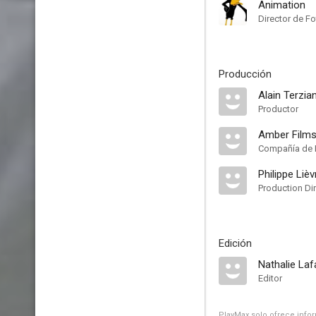
Animation
Director de Fo
Producción
Alain Terzia
Productor
Amber Film
Compañía de 
Philippe Lièv
Production Di
Edición
Nathalie Laf
Editor
PlayMax solo ofrece inform