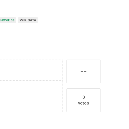
--
0
votos