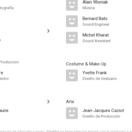
Alain Wisniak
tografía
Música
Bernard Bats
Sound Engineer
Michel Kharat
n
Sound Assistant
s
Produccion
Costume & Make-Up
re
Yvette Frank
rector
Diseño de Vestuario
Arte
aurie
Jean-Jacques Caziot
Diseño de Producción
ación de películas y series, PlayMax no tiene relación alguna con el productor o el d