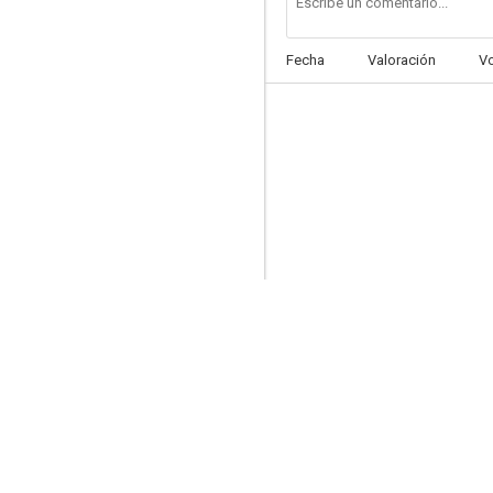
Fecha
Valoración
V
Francia contra los robots
--
Drôles d'oiseaux
--