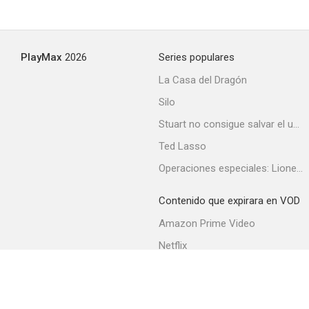
Vanaprastham (The Last Dance)
PlayMax
2026
Series populares
--
La Casa del Dragón
Silo
Stuart no consigue salvar el universo
Ted Lasso
Operaciones especiales: Lioness
Contenido que expirara en VOD
Viaje al principio del mundo
Amazon Prime Video
--
Netflix
Filmin
Movistar+