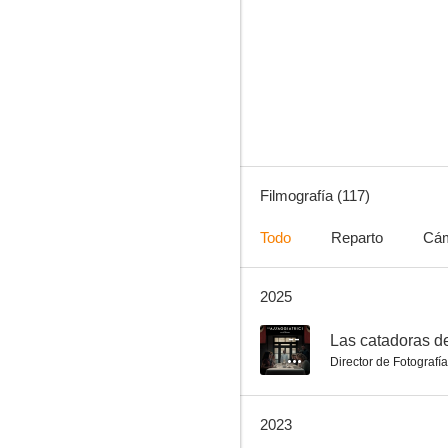
On connaît la chanson
6.0
Filmografía (117)
Todo
Reparto
Cá
2025
Inquietud
5.0
--
Las catadoras de
Director de Fotografía
2023