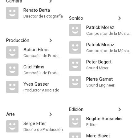
Cámara
Renato Berta
Director de Fotografía
Sonido
Patrick Moraz
Compositor de la Música Original
Producción
Patrick Moraz
Action Films
Compositor de la Música Original
Compañía de Produccion
Peter Begert
Citel Films
Sound Mixer
Compañía de Produccion
Pierre Gamet
Yves Gasser
Sound Engineer
Productor Asociado
Edición
Arte
Brigitte Sousselier
Serge Etter
Editor
Diseño de Producción
Marc Blavet