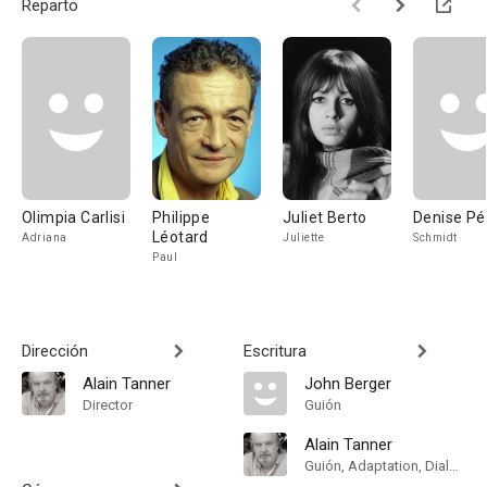
Reparto
Olimpia Carlisi
Philippe
Juliet Berto
Denise Pé
Léotard
Adriana
Juliette
Schmidt
Paul
Dirección
Escritura
Alain Tanner
John Berger
Director
Guión
Alain Tanner
Guión, Adaptation, Dialogue