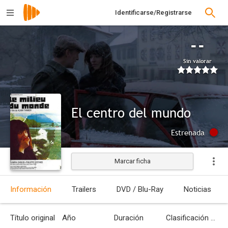
Identificarse/Registrarse
--
Sin valorar
El centro del mundo
Estrenada
Marcar ficha
Información
Trailers
DVD / Blu-Ray
Noticias
Título original
Año
Duración
Clasificación por edades