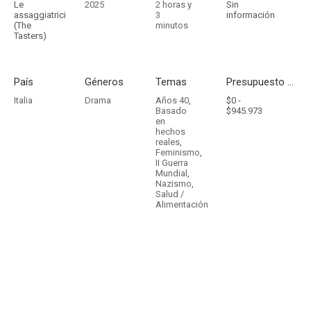
Le
2025
2 horas y
Sin
assaggiatrici
3
información
(The
minutos
Tasters)
País
Géneros
Temas
Presupuesto - Ingresos
Italia
Drama
Años 40
,
$0 -
Basado
$945.973
en
hechos
reales
,
Feminismo
,
II Guerra
Mundial
,
Nazismo
,
Salud /
Alimentación