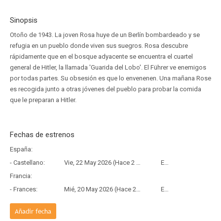
Sinopsis
Otoño de 1943. La joven Rosa huye de un Berlín bombardeado y se
refugia en un pueblo donde viven sus suegros. Rosa descubre
rápidamente que en el bosque adyacente se encuentra el cuartel
general de Hitler, la llamada 'Guarida del Lobo'. El Führer ve enemigos
por todas partes. Su obsesión es que lo envenenen. Una mañana Rose
es recogida junto a otras jóvenes del pueblo para probar la comida
que le preparan a Hitler.
Fechas de estrenos
España:
- Castellano:
Vie, 22 May 2026 (Hace 2 meses y 17 días)
Estreno
Francia:
- Frances:
Mié, 20 May 2026 (Hace 2 meses y 19 días)
Estreno
Añadir fecha