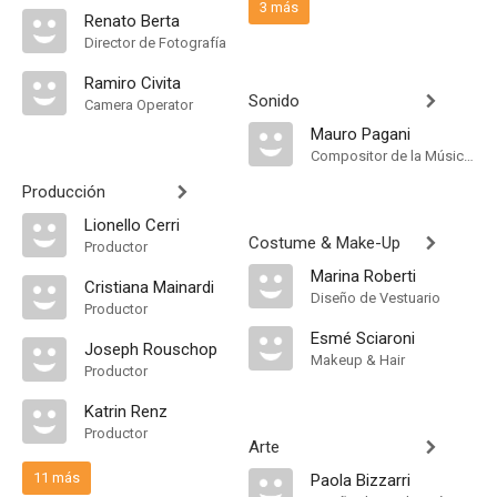
3 más
Renato Berta
Director de Fotografía
Ramiro Civita
Sonido
Camera Operator
Mauro Pagani
Compositor de la Música Original, Música
Producción
Lionello Cerri
Costume & Make-Up
Productor
Marina Roberti
Cristiana Mainardi
Diseño de Vestuario
Productor
Esmé Sciaroni
Joseph Rouschop
Makeup & Hair
Productor
Katrin Renz
Productor
Arte
11 más
Paola Bizzarri