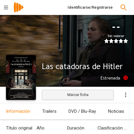
Identificarse/Registrarse
--
Sin valorar
Las catadoras de Hitler
Estrenada
Marcar ficha
Información
Trailers
DVD / Blu-Ray
Noticias
Título original
Año
Duración
Clasificación por edades