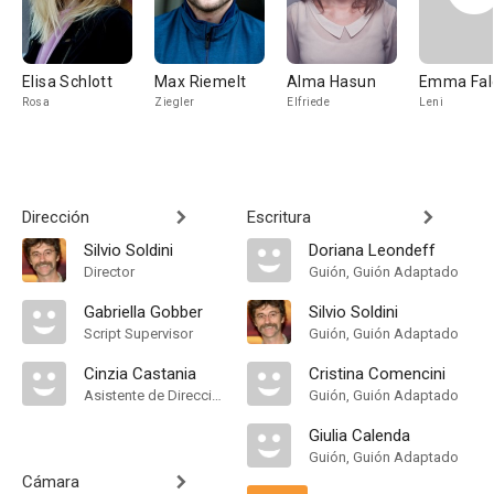
Elisa Schlott
Max Riemelt
Alma Hasun
Emma Fal
Rosa
Ziegler
Elfriede
Leni
Dirección
Escritura
Silvio Soldini
Doriana Leondeff
Director
Guión, Guión Adaptado
Gabriella Gobber
Silvio Soldini
Script Supervisor
Guión, Guión Adaptado
Cinzia Castania
Cristina Comencini
Asistente de Dirección
Guión, Guión Adaptado
Giulia Calenda
Guión, Guión Adaptado
Cámara