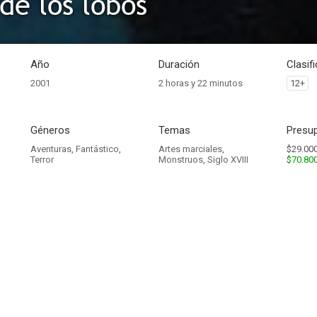
de los lobos
Año
Duración
Clasif
2001
2 horas y 22 minutos
12+
Géneros
Temas
Presup
Aventuras
,
Fantástico
,
Artes marciales
,
$29.000
Terror
Monstruos
,
Siglo XVIII
$70.80