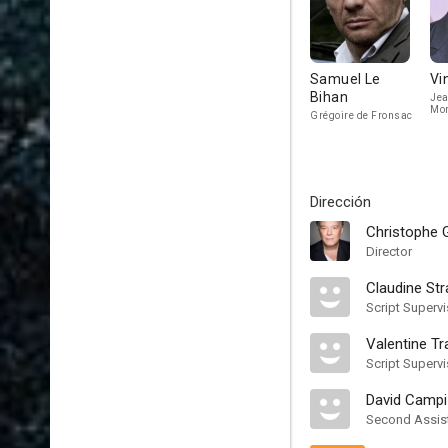
Samuel Le
Vi
Bihan
Jea
Mo
Grégoire de Fronsac
Dirección
Christophe 
Director
Claudine Str
Script Supervi
Valentine Tr
Script Supervi
David Campi
Second Assist