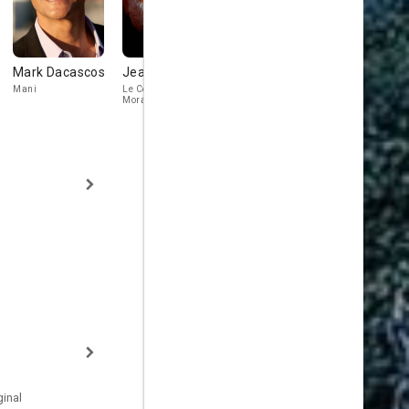
Mark Dacascos
Jean Yanne
Jean-François
Johan Ley
Stévenin
Mani
Le Comte de
Beauterne
Morangias
Sardis
inal