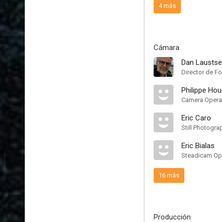
4 más
Cámara
Dan Lausts
Director de Fo
Philippe Hou
Camera Opera
Eric Caro
Still Photogra
Eric Bialas
Steadicam Op
16 más
Producción