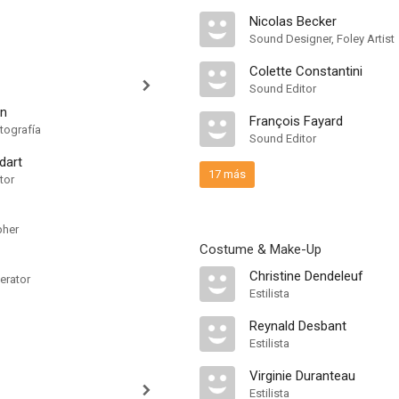
Nicolas Becker
Sound Designer, Foley Artist
Colette Constantini
Sound Editor
en
François Fayard
tografía
Sound Editor
dart
17 más
tor
pher
Costume & Make-Up
Christine Dendeleuf
erator
Estilista
Reynald Desbant
Estilista
Virginie Duranteau
Estilista