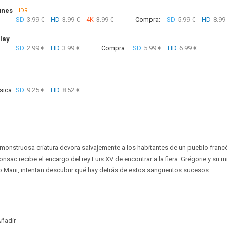
unes
HDR
SD
3.99 €
HD
3.99 €
4K
3.99 €
Compra:
SD
5.99 €
HD
8.99
lay
SD
2.99 €
HD
3.99 €
Compra:
SD
5.99 €
HD
6.99 €
sica:
SD
9.25 €
HD
8.52 €
na monstruosa criatura devora salvajemente a los habitantes de un pueblo franc
onsac recibe el encargo del rey Luis XV de encontrar a la fiera. Grégorie y su
o Mani, intentan descubrir qué hay detrás de estos sangrientos sucesos.
ñadir