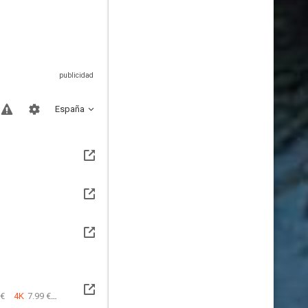
España
 €
4K
7.99 €