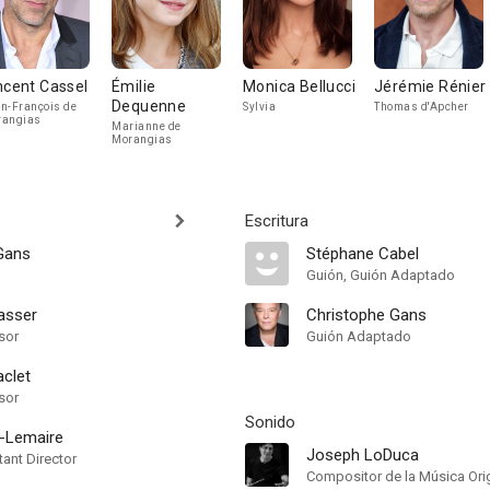
ncent Cassel
Émilie
Monica Bellucci
Jérémie Rénier
Dequenne
n-François de
Sylvia
Thomas d'Apcher
rangias
Marianne de
Morangias
Escritura
Gans
Stéphane Cabel
Guión, Guión Adaptado
asser
Christophe Gans
sor
Guión Adaptado
aclet
sor
Sonido
-Lemaire
Joseph LoDuca
ant Director
Compositor de la Música Orig