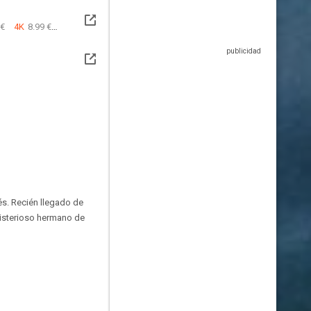
 €
4K
8.99 €
és. Recién llegado de
 misterioso hermano de