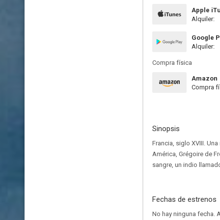
Apple iT
Alquiler:
Google P
Alquiler:
Compra física
Amazon
Compra fí
Sinopsis
Francia, siglo XVIII. U
América, Grégoire de Fr
sangre, un indio llamad
Fechas de estrenos
No hay ninguna fecha.
A