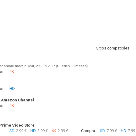
Sitios compatibles
sponible hasta el Mar, 29 Jun 2027 (Quedan 10 meses)
ón:
4K
ón:
HD
 Amazon Channel
ón:
4K
rime Video Store
SD
2.99 €
HD
2.99 €
4K
2.99 €
Compra:
SD
7.99 €
HD
7.99