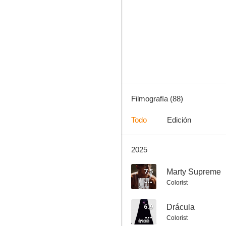
Django desencadenado
7.9
Filmografía (88)
Todo
Edición
2025
Los juegos del hambre: En llamas
7.8
7.5
Marty Supreme
Colorist
6.9
Drácula
Colorist