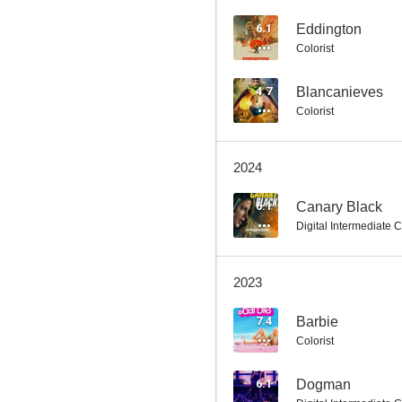
6.1
Eddington
Colorist
Soy leyenda
4.7
Blancanieves
7.7
Colorist
2024
6.1
Canary Black
Digital Intermediate C
2023
Fast & Furious 5 (A todo gas 5)
7.6
7.4
Barbie
Colorist
6.1
Dogman