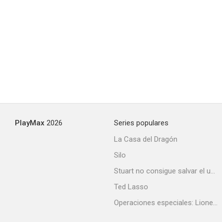
Juego sucio
6.0
PlayMax
2026
Series populares
La Casa del Dragón
Silo
Secuestro en directo
Stuart no consigue salvar el universo
5.8
Ted Lasso
Operaciones especiales: Lioness