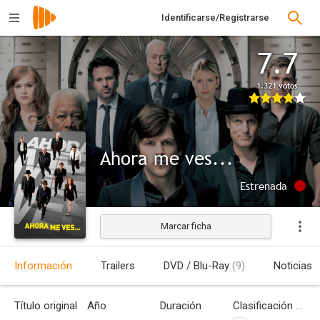
Identificarse/Registrarse
7.7
1.321 votos
Ahora me ves...
Estrenada
Marcar ficha
Información
Trailers
DVD / Blu-Ray
(9)
Noticias
Título original
Año
Duración
Clasificación por edades