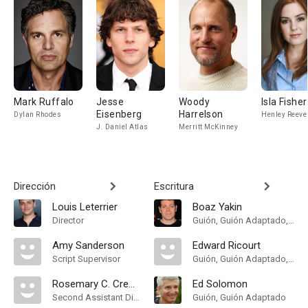
Mark Ruffalo
Jesse
Woody
Isla Fisher
Eisenberg
Harrelson
Dylan Rhodes
Henley Reeve
J. Daniel Atlas
Merritt McKinney
Dirección
Escritura
Louis Leterrier
Boaz Yakin
Director
Guión, Guión Adaptado, Historia
Amy Sanderson
Edward Ricourt
Script Supervisor
Guión, Guión Adaptado, Historia
Rosemary C. Cremona
Ed Solomon
Second Assistant Director
Guión, Guión Adaptado