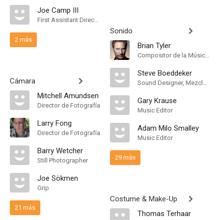
Joe Camp III
First Assistant Director
Sonido
2 más
Brian Tyler
Compositor de la Música Original
Steve Boeddeker
Cámara
Sound Designer, Mezclador de Re-Grabación de Sonido
Mitchell Amundsen
Gary Krause
Director de Fotografía
Music Editor
Larry Fong
Adam Milo Smalley
Director de Fotografía
Music Editor
Barry Wetcher
29 más
Still Photographer
Joe Sökmen
Grip
Costume & Make-Up
21 más
Thomas Terhaar