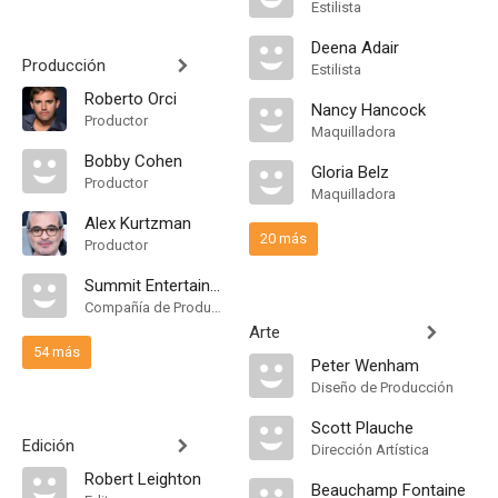
Estilista
Deena Adair
Producción
Estilista
Roberto Orci
Nancy Hancock
Productor
Maquilladora
Bobby Cohen
Gloria Belz
Productor
Maquilladora
Alex Kurtzman
20 más
Productor
Summit Entertainment
Compañía de Produccion
Arte
54 más
Peter Wenham
Diseño de Producción
Scott Plauche
Edición
Dirección Artística
Robert Leighton
Beauchamp Fontaine