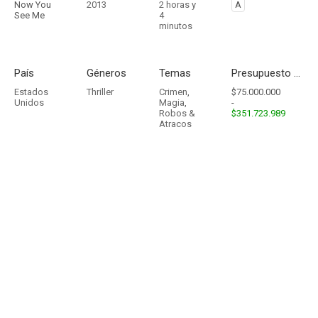
Now You
2013
2 horas y
A
See Me
4
minutos
País
Géneros
Temas
Presupuesto - Ingresos
Estados
Thriller
Crimen
,
$75.000.000
Unidos
Magia
,
-
Robos &
$351.723.989
Atracos