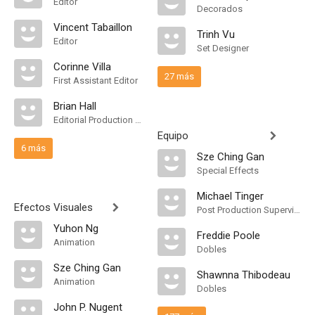
Editor
Decorados
Vincent Tabaillon
Trinh Vu
Editor
Set Designer
Corinne Villa
27 más
First Assistant Editor
Brian Hall
Editorial Production Assistant
Equipo
6 más
Sze Ching Gan
Special Effects
Michael Tinger
Efectos Visuales
Post Production Supervisor
Yuhon Ng
Freddie Poole
Animation
Dobles
Sze Ching Gan
Shawnna Thibodeau
Animation
Dobles
John P. Nugent