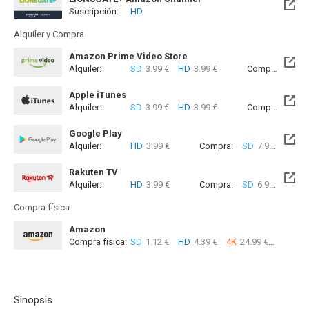
Suscripción:
HD
Alquiler y Compra
Amazon Prime Video Store
Alquiler:
SD
3.99 €
HD
3.99 €
Compra:
SD
7
Apple iTunes
Alquiler:
SD
3.99 €
HD
3.99 €
Compra:
SD
5
Google Play
Alquiler:
HD
3.99 €
Compra:
SD
7.99 €
HD
1
Rakuten TV
Alquiler:
HD
3.99 €
Compra:
SD
6.99 €
HD
7
Compra física
Amazon
Compra física:
SD
1.12 €
HD
4.39 €
4K
24.99 €
Sinopsis