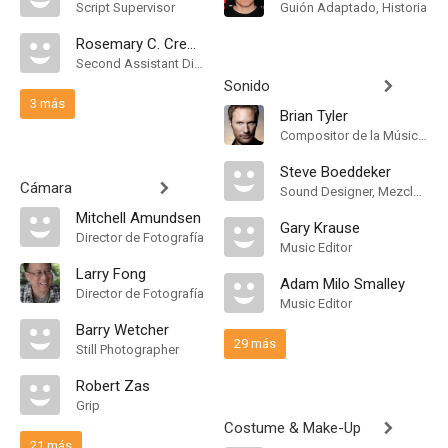
Script Supervisor
Guión Adaptado, Historia
Rosemary C. Cremona
Second Assistant Director
Sonido
3 más
Brian Tyler
Compositor de la Música Original
Steve Boeddeker
Cámara
Sound Designer, Mezclador de Re-Grabación de Sonido
Mitchell Amundsen
Gary Krause
Director de Fotografía
Music Editor
Larry Fong
Adam Milo Smalley
Director de Fotografía
Music Editor
Barry Wetcher
29 más
Still Photographer
Robert Zas
Grip
Costume & Make-Up
21 más