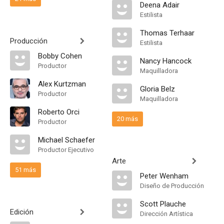
Deena Adair
Estilista
Thomas Terhaar
Producción
Estilista
Bobby Cohen
Nancy Hancock
Productor
Maquilladora
Alex Kurtzman
Gloria Belz
Productor
Maquilladora
Roberto Orci
20 más
Productor
Michael Schaefer
Productor Ejecutivo
Arte
51 más
Peter Wenham
Diseño de Producción
Scott Plauche
Edición
Dirección Artística