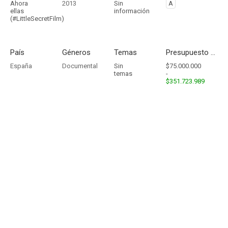
Ahora
2013
Sin
A
ellas
información
(#LittleSecretFilm)
País
Géneros
Temas
Presupuesto - Ingresos
España
Documental
Sin
$75.000.000
temas
-
$351.723.989