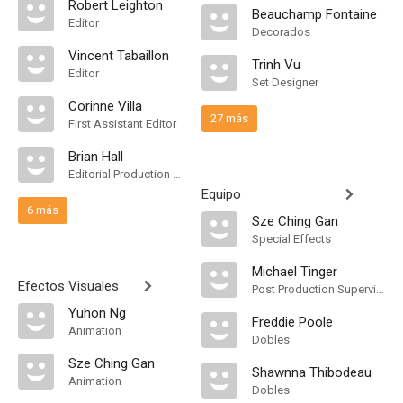
Robert Leighton
Beauchamp Fontaine
Editor
Decorados
Vincent Tabaillon
Trinh Vu
Editor
Set Designer
Corinne Villa
27 más
First Assistant Editor
Brian Hall
Editorial Production Assistant
Equipo
6 más
Sze Ching Gan
Special Effects
Michael Tinger
Efectos Visuales
Post Production Supervisor
Yuhon Ng
Freddie Poole
Animation
Dobles
Sze Ching Gan
Shawnna Thibodeau
Animation
Dobles