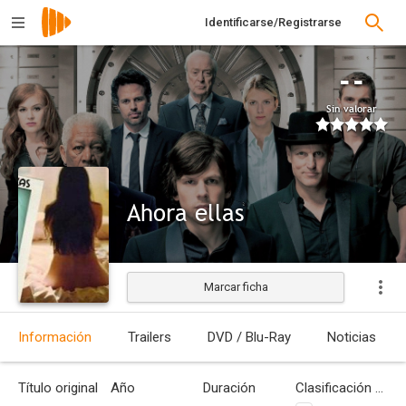
Identificarse/Registrarse
--
Sin valorar
Ahora ellas
Marcar ficha
Estrenada
Información
Trailers
DVD / Blu-Ray
Noticias
Título original
Año
Duración
Clasificación por edades