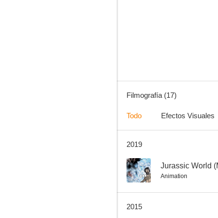
Jurassic World
7.1
Filmografía (17)
Todo
Efectos Visuales
2019
La saga Crepúsculo: Amanecer - Parte 1
6.8
--
Jurassic World 
Animation
2015