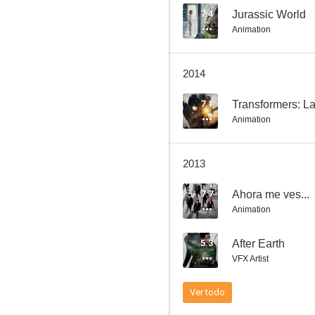
7.4
Jurassic World
Animation
Los pitufos
2014
5.3
7.1
Transformers: La
Animation
2013
7.7
Ahora me ves...
Animation
After Earth
5.3
After Earth
--
VFX Artist
Ver todo