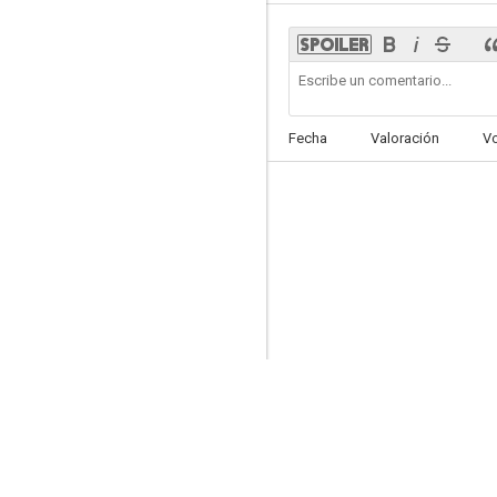
Jurassic World (Motion Comics)
Fecha
Valoración
V