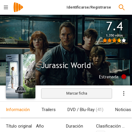
Identificarse/Registrarse
7.4
1.350 votos
Jurassic World
Estrenada
Marcar ficha
Información
Trailers
DVD / Blu-Ray
(41)
Noticias
Título original
Año
Duración
Clasificación por edades