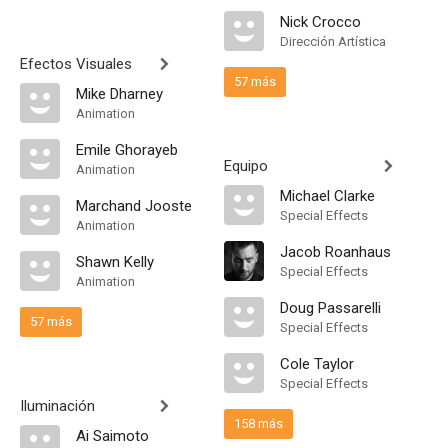
Nick Crocco
Dirección Artística
Efectos Visuales
57 más
Mike Dharney
Animation
Emile Ghorayeb
Equipo
Animation
Michael Clarke
Marchand Jooste
Special Effects
Animation
Jacob Roanhaus
Shawn Kelly
Special Effects
Animation
Doug Passarelli
57 más
Special Effects
Cole Taylor
Special Effects
Iluminación
158 más
Ai Saimoto