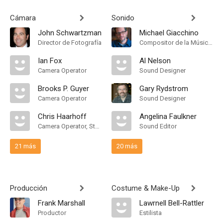
Cámara
Sonido
John Schwartzman
Michael Giacchino
Director de Fotografía
Compositor de la Música Original
Ian Fox
Al Nelson
Camera Operator
Sound Designer
Brooks P. Guyer
Gary Rydstrom
Camera Operator
Sound Designer
Chris Haarhoff
Angelina Faulkner
Camera Operator, Steadicam Operator
Sound Editor
21 más
20 más
Producción
Costume & Make-Up
Frank Marshall
Lawrnell Bell-Rattler
Productor
Estilista