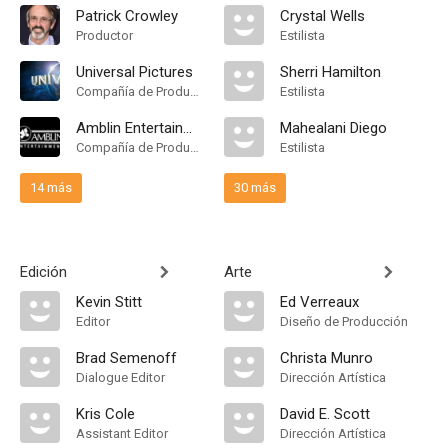
Patrick Crowley
Crystal Wells
Productor
Estilista
Universal Pictures
Sherri Hamilton
Compañía de Produccion
Estilista
Amblin Entertainment
Mahealani Diego
Compañía de Produccion
Estilista
14 más
30 más
Edición
Arte
Kevin Stitt
Ed Verreaux
Editor
Diseño de Producción
Brad Semenoff
Christa Munro
Dialogue Editor
Dirección Artística
Kris Cole
David E. Scott
Assistant Editor
Dirección Artística