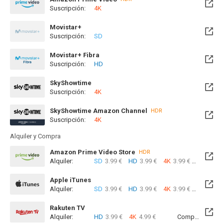
Suscripción:
4K
Movistar+
Suscripción:
SD
Próximamente. A partir del Vie, 14 Ago 2026 (En 8 días)
Movistar+ Fibra
Suscripción:
HD
Disponible hasta el Jue, 13 Ago 2026 (Quedan 8 días)
SkyShowtime
Suscripción:
4K
Disponible hasta el Mar, 29 Jun 2027 (Quedan 10 meses)
SkyShowtime Amazon Channel
HDR
Suscripción:
4K
Alquiler y Compra
Amazon Prime Video Store
HDR
Alquiler:
SD
3.99 €
HD
3.99 €
4K
3.99 €
Com
Apple iTunes
Alquiler:
SD
3.99 €
HD
3.99 €
4K
3.99 €
Com
Rakuten TV
Alquiler:
HD
3.99 €
4K
4.99 €
Compra:
SD
5