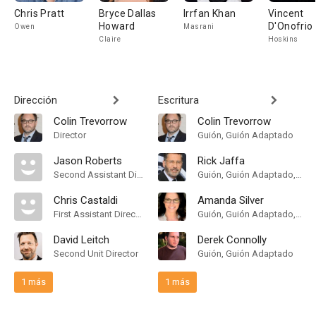
Chris Pratt
Bryce Dallas
Irrfan Khan
Vincent
Howard
D'Onofrio
Owen
Masrani
Claire
Hoskins
Dirección
Escritura
Colin Trevorrow
Colin Trevorrow
Director
Guión, Guión Adaptado
Jason Roberts
Rick Jaffa
Second Assistant Director
Guión, Guión Adaptado, Historia
Chris Castaldi
Amanda Silver
First Assistant Director
Guión, Guión Adaptado, Historia
David Leitch
Derek Connolly
Second Unit Director
Guión, Guión Adaptado
1 más
1 más